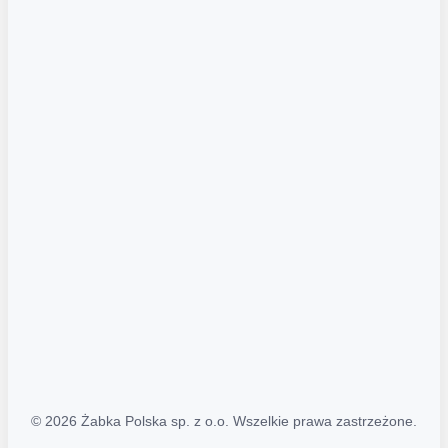
Akcje promocyjne
Regulamin serwisu
Regulamin katalogu alkoholowego
Polityka prywatności
Polityka Transparentności (PL/ENG)
MAPA STRONY
Mapa Strony
© 2026 Żabka Polska sp. z o.o. Wszelkie prawa zastrzeżone.