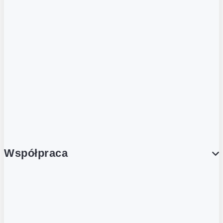
ZOBACZ RÓWNIEŻ
Butelka zwrotna
Nutri-Score
Postaw na zwrot
Porcja Dobrego!
Współpraca
Wynajem lokali
Współpraca handlowa