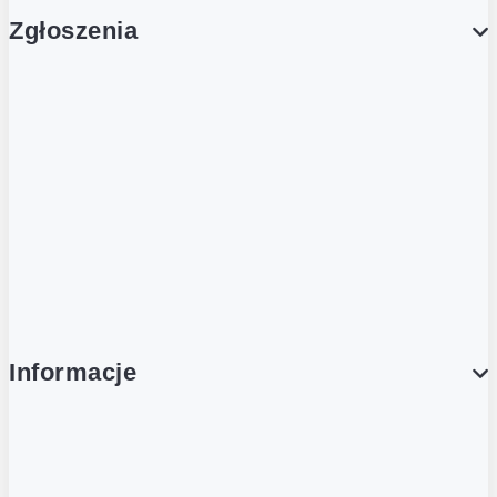
Zgłoszenia
Obsługa Klienta (Zgłoś sprawę)
Platforma Zakupowa Logintrade
Platforma Zakupowa Ariba
Compliance
Informacje
O NAS
O Żabce