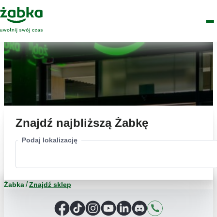
Idź do treści
Główne
Znajdź
Logo
Men
sklep
Znajdź najbliższą Żabkę
Podaj lokalizację
Żabka
Znajdź sklep
Facebook
TikTok
Instagram
YouTube
LinkedIn
Discord
Kontakt