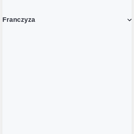
Franczyza
Franczyza
Podcasty
Dla obcokrajowców
Franczyzobiorcy Ambasadorzy
BLOG
Aktualności