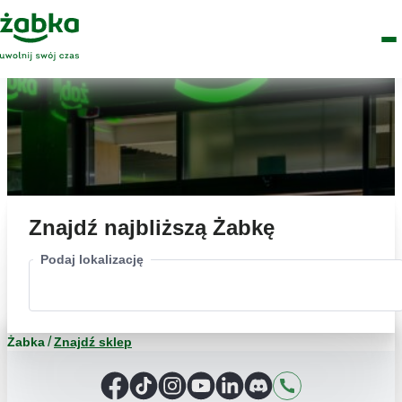
Idź do treści
Główne
Znajdź
Logo
Men
sklep
Znajdź najbliższą Żabkę
Podaj lokalizację
Żabka
Znajdź sklep
Facebook
TikTok
Instagram
YouTube
LinkedIn
Discord
Kontakt