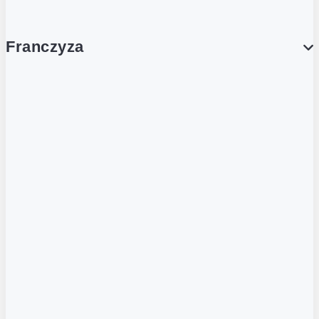
Franczyza
Franczyza
Podcasty
Dla obcokrajowców
Franczyzobiorcy Ambasadorzy
BLOG
Aktualności