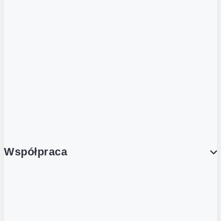
ZOBACZ RÓWNIEŻ
Butelka zwrotna
Nutri-Score
Postaw na zwrot
Porcja Dobrego!
Współpraca
Wynajem lokali
Współpraca handlowa