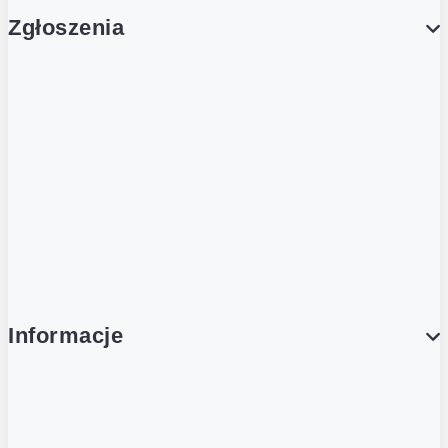
Zgłoszenia
Obsługa Klienta (Zgłoś sprawę)
Platforma Zakupowa Logintrade
Platforma Zakupowa Ariba
Compliance
Informacje
O NAS
O Żabce