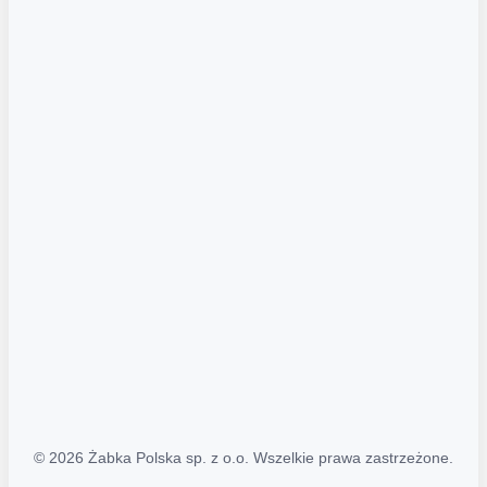
Akcje promocyjne
Regulamin serwisu
Regulamin katalogu alkoholowego
Polityka prywatności
Polityka Transparentności (PL/ENG)
MAPA STRONY
Mapa Strony
© 2026 Żabka Polska sp. z o.o. Wszelkie prawa zastrzeżone.