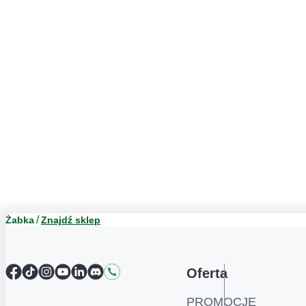
Żabka
Znajdź sklep
Facebook
TikTok
Instagram
YouTube
LinkedIn
Discord
Kontakt
Oferta
PROMOCJE