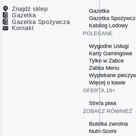
Znajdź sklep
Gazetka
Gazetka
Gazetka Spożywcz
Gazetka Spożywcza
Katalog Lodowy
Kontakt
POLECANE
Wygodne Usługi
Karty Gamingowe
Tylko w Żabce
Żabka Menu
Wypiekane pieczy
Więcej o kawie
OFERTA 18+
Strefa piwa
ZOBACZ RÓWNIEŻ
Butelka zwrotna
Nutri-Score