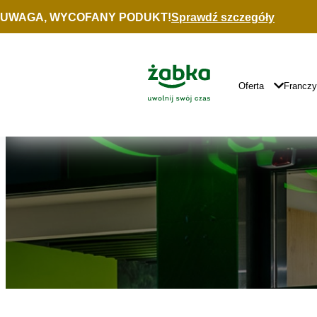
Idź do treści
UWAGA, WYCOFANY PODUKT!
Sprawdź szczegóły
Znajdź
sklep
Główne
Logo
Główna
Oferta
Francz
Nawigacja