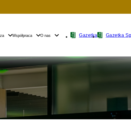
Nawigacja
Gazetka
Gazetka S
yza
Współpraca
O nas
z
ikonami