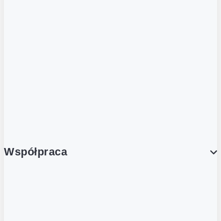
ZOBACZ RÓWNIEŻ
Butelka zwrotna
Nutri-Score
Postaw na zwrot
Porcja Dobrego!
Współpraca
Wynajem lokali
Współpraca handlowa