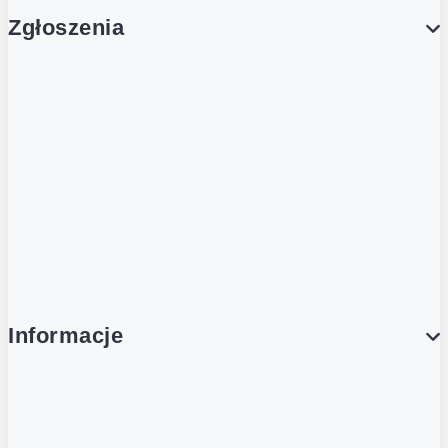
Zgłoszenia
Obsługa Klienta (Zgłoś sprawę)
Platforma Zakupowa Logintrade
Platforma Zakupowa Ariba
Compliance
Informacje
O NAS
O Żabce