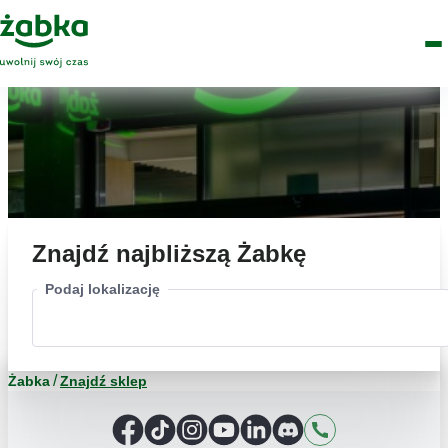
Idź do treści
Główne
Znajdź
Logo
Men
sklep
Znajdź najbliższą Żabkę
Podaj lokalizację
Żabka
Znajdź sklep
Facebook
TikTok
Instagram
YouTube
LinkedIn
Discord
Kontakt