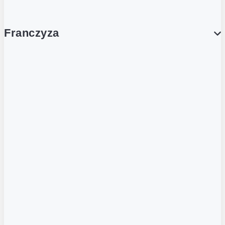
Franczyza
Franczyza
Podcasty
Dla obcokrajowców
Franczyzobiorcy Ambasadorzy
BLOG
Aktualności