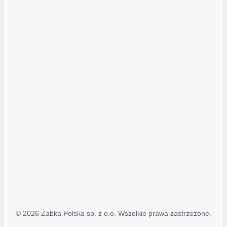
Akcje promocyjne
Regulamin serwisu
Regulamin katalogu alkoholowego
Polityka prywatności
Polityka Transparentności (PL/ENG)
MAPA STRONY
Mapa Strony
© 2026 Żabka Polska sp. z o.o. Wszelkie prawa zastrzeżone.