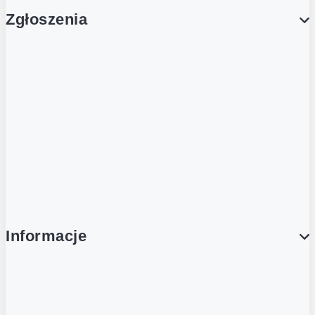
Zgłoszenia
Obsługa Klienta (Zgłoś sprawę)
Platforma Zakupowa Logintrade
Platforma Zakupowa Ariba
Compliance
Informacje
O NAS
O Żabce