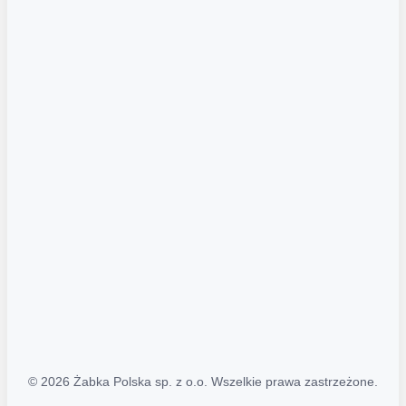
Akcje promocyjne
Regulamin serwisu
Regulamin katalogu alkoholowego
Polityka prywatności
Polityka Transparentności (PL/ENG)
MAPA STRONY
Mapa Strony
© 2026 Żabka Polska sp. z o.o. Wszelkie prawa zastrzeżone.