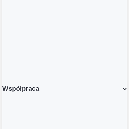
ZOBACZ RÓWNIEŻ
Butelka zwrotna
Nutri-Score
Postaw na zwrot
Porcja Dobrego!
Współpraca
Wynajem lokali
Współpraca handlowa