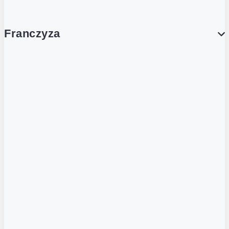
Franczyza
Franczyza
Podcasty
Dla obcokrajowców
Franczyzobiorcy Ambasadorzy
BLOG
Aktualności