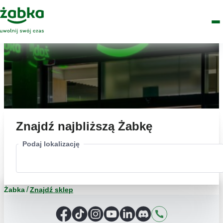
Idź do treści
Główne
Znajdź
Logo
Men
sklep
Znajdź najbliższą Żabkę
Podaj lokalizację
Żabka
Znajdź sklep
Facebook
TikTok
Instagram
YouTube
LinkedIn
Discord
Kontakt