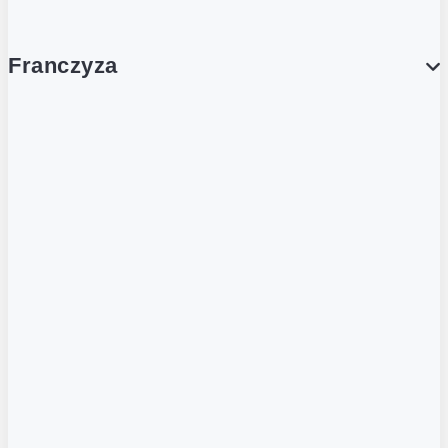
Franczyza
Franczyza
Podcasty
Dla obcokrajowców
Franczyzobiorcy Ambasadorzy
BLOG
Aktualności