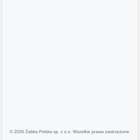
Akcje promocyjne
Regulamin serwisu
Regulamin katalogu alkoholowego
Polityka prywatności
Polityka Transparentności (PL/ENG)
MAPA STRONY
Mapa Strony
© 2026 Żabka Polska sp. z o.o. Wszelkie prawa zastrzeżone.