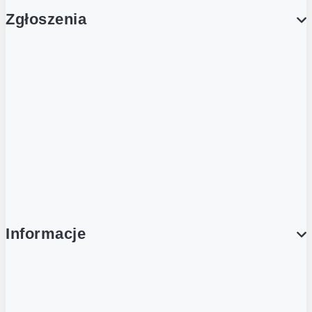
Zgłoszenia
Obsługa Klienta (Zgłoś sprawę)
Platforma Zakupowa Logintrade
Platforma Zakupowa Ariba
Compliance
Informacje
O NAS
O Żabce