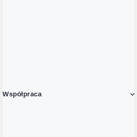
ZOBACZ RÓWNIEŻ
Butelka zwrotna
Nutri-Score
Postaw na zwrot
Porcja Dobrego!
Współpraca
Wynajem lokali
Współpraca handlowa