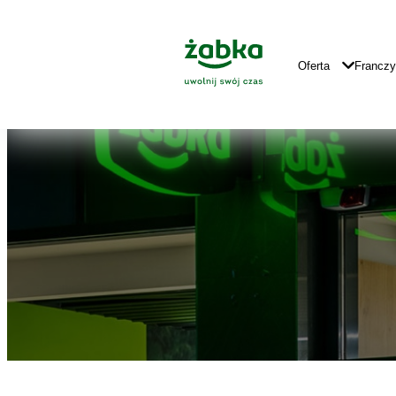
Idź do treści
Znajdź
Główne
sklep
Logo
Główna
Oferta
Francz
Nawigacja