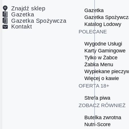
Znajdź sklep
Gazetka
Gazetka
Gazetka Spożywcz
Gazetka Spożywcza
Katalog Lodowy
Kontakt
POLECANE
Wygodne Usługi
Karty Gamingowe
Tylko w Żabce
Żabka Menu
Wypiekane pieczy
Więcej o kawie
OFERTA 18+
Strefa piwa
ZOBACZ RÓWNIEŻ
Butelka zwrotna
Nutri-Score