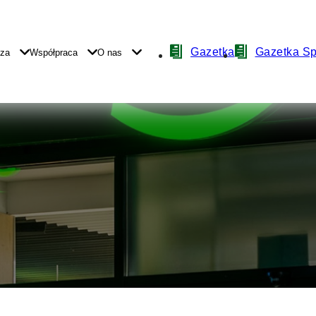
Nawigacja
Gazetka
Gazetka S
yza
Współpraca
O nas
z
ikonami