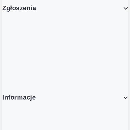
Zgłoszenia
Obsługa Klienta (Zgłoś sprawę)
Platforma Zakupowa Logintrade
Platforma Zakupowa Ariba
Compliance
Informacje
O NAS
O Żabce