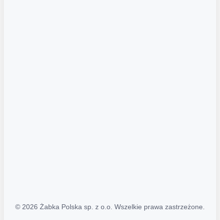
Akcje promocyjne
Regulamin serwisu
Regulamin katalogu alkoholowego
Polityka prywatności
Polityka Transparentności (PL/ENG)
MAPA STRONY
Mapa Strony
© 2026 Żabka Polska sp. z o.o. Wszelkie prawa zastrzeżone.