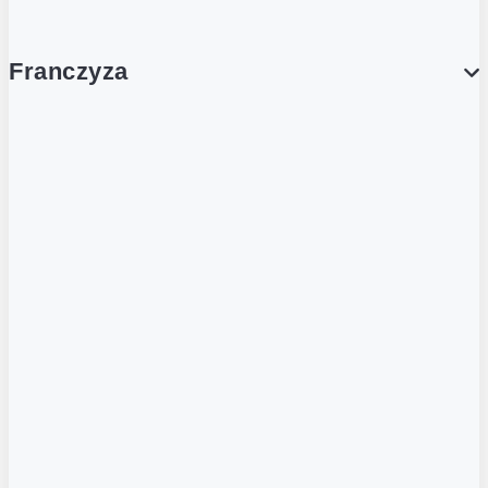
Franczyza
Franczyza
Podcasty
Dla obcokrajowców
Franczyzobiorcy Ambasadorzy
BLOG
Aktualności