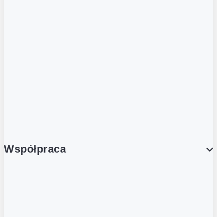
ZOBACZ RÓWNIEŻ
Butelka zwrotna
Nutri-Score
Postaw na zwrot
Porcja Dobrego!
Współpraca
Wynajem lokali
Współpraca handlowa