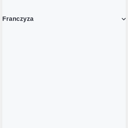
Franczyza
Franczyza
Podcasty
Dla obcokrajowców
Franczyzobiorcy Ambasadorzy
BLOG
Aktualności