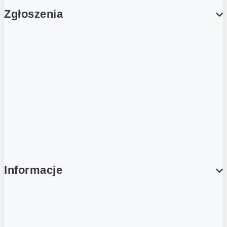
Zgłoszenia
Obsługa Klienta (Zgłoś sprawę)
Platforma Zakupowa Logintrade
Platforma Zakupowa Ariba
Compliance
Informacje
O NAS
O Żabce