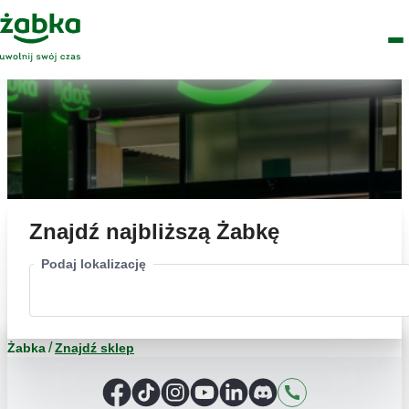
Idź do treści
Główne
Znajdź
Logo
Men
sklep
Znajdź najbliższą Żabkę
Podaj lokalizację
Żabka
Znajdź sklep
Facebook
TikTok
Instagram
YouTube
LinkedIn
Discord
Kontakt