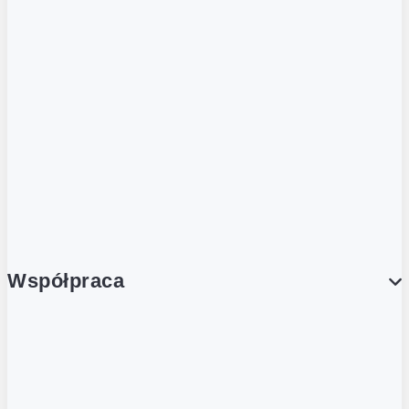
ZOBACZ RÓWNIEŻ
Butelka zwrotna
Nutri-Score
Postaw na zwrot
Porcja Dobrego!
Współpraca
Wynajem lokali
Współpraca handlowa