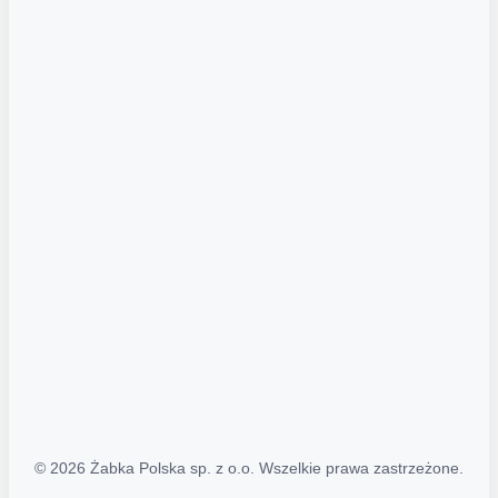
Akcje promocyjne
Regulamin serwisu
Regulamin katalogu alkoholowego
Polityka prywatności
Polityka Transparentności (PL/ENG)
MAPA STRONY
Mapa Strony
© 2026 Żabka Polska sp. z o.o. Wszelkie prawa zastrzeżone.