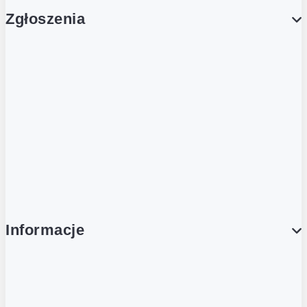
Zgłoszenia
Obsługa Klienta (Zgłoś sprawę)
Platforma Zakupowa Logintrade
Platforma Zakupowa Ariba
Compliance
Informacje
O NAS
O Żabce