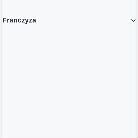
Franczyza
Franczyza
Podcasty
Dla obcokrajowców
Franczyzobiorcy Ambasadorzy
BLOG
Aktualności