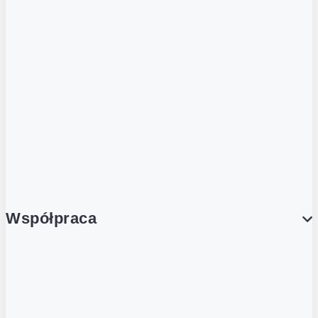
ZOBACZ RÓWNIEŻ
Butelka zwrotna
Nutri-Score
Postaw na zwrot
Porcja Dobrego!
Współpraca
Wynajem lokali
Współpraca handlowa