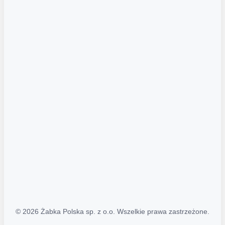
Akcje promocyjne
Regulamin serwisu
Regulamin katalogu alkoholowego
Polityka prywatności
Polityka Transparentności (PL/ENG)
MAPA STRONY
Mapa Strony
© 2026 Żabka Polska sp. z o.o. Wszelkie prawa zastrzeżone.