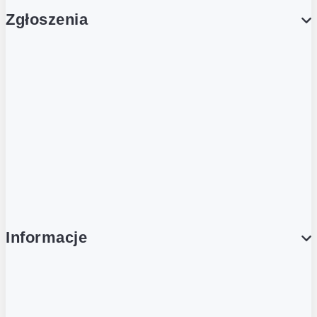
Zgłoszenia
Obsługa Klienta (Zgłoś sprawę)
Platforma Zakupowa Logintrade
Platforma Zakupowa Ariba
Compliance
Informacje
O NAS
O Żabce