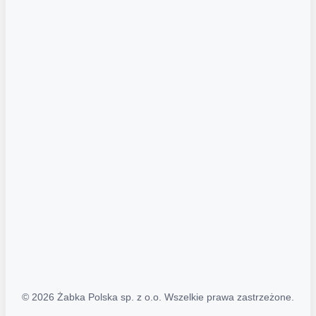
Akcje promocyjne
Regulamin serwisu
Regulamin katalogu alkoholowego
Polityka prywatności
Polityka Transparentności (PL/ENG)
MAPA STRONY
Mapa Strony
© 2026 Żabka Polska sp. z o.o. Wszelkie prawa zastrzeżone.