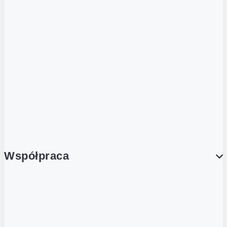
ZOBACZ RÓWNIEŻ
Butelka zwrotna
Nutri-Score
Postaw na zwrot
Porcja Dobrego!
Współpraca
Wynajem lokali
Współpraca handlowa