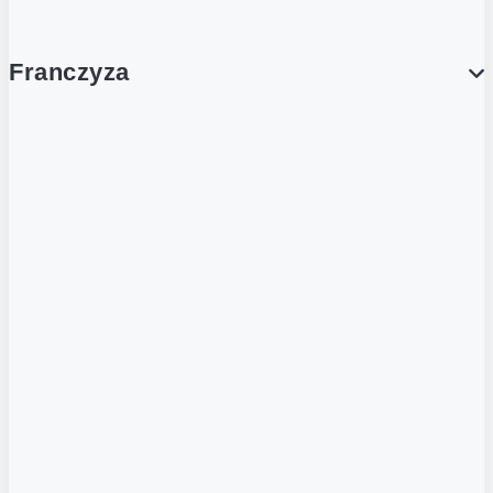
Franczyza
Franczyza
Podcasty
Dla obcokrajowców
Franczyzobiorcy Ambasadorzy
BLOG
Aktualności