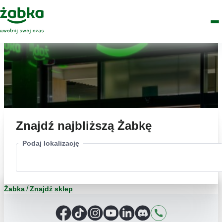
Idź do treści
Główne
Znajdź
Logo
Men
sklep
Znajdź najbliższą Żabkę
Podaj lokalizację
Żabka
Znajdź sklep
Facebook
TikTok
Instagram
YouTube
LinkedIn
Discord
Kontakt