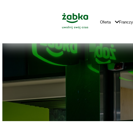
Idź do treści
Znajdź
Główne
sklep
Logo
Główna
Oferta
Francz
Nawigacja