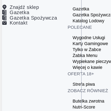
Znajdź sklep
Gazetka
Gazetka
Gazetka Spożywcz
Gazetka Spożywcza
Katalog Lodowy
Kontakt
POLECANE
Wygodne Usługi
Karty Gamingowe
Tylko w Żabce
Żabka Menu
Wypiekane pieczy
Więcej o kawie
OFERTA 18+
Strefa piwa
ZOBACZ RÓWNIEŻ
Butelka zwrotna
Nutri-Score