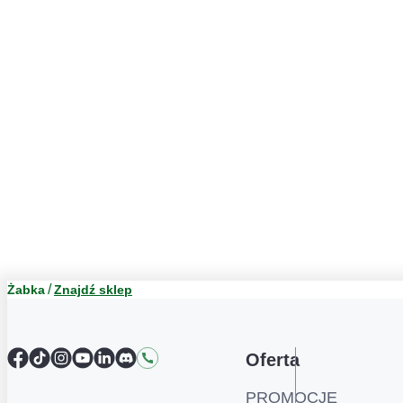
Żabka
Znajdź sklep
Facebook
TikTok
Instagram
YouTube
LinkedIn
Discord
Kontakt
Oferta
PROMOCJE