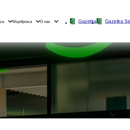
Nawigacja
Gazetka
Gazetka S
yza
Współpraca
O nas
z
ikonami