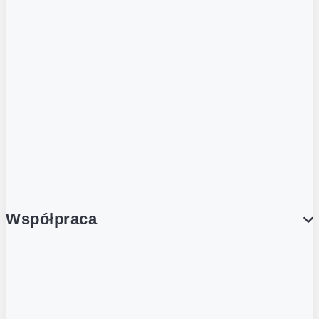
ZOBACZ RÓWNIEŻ
Butelka zwrotna
Nutri-Score
Postaw na zwrot
Porcja Dobrego!
Współpraca
Wynajem lokali
Współpraca handlowa