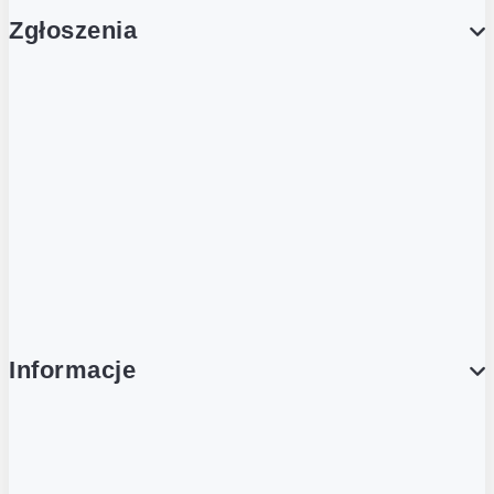
Zgłoszenia
Obsługa Klienta (Zgłoś sprawę)
Platforma Zakupowa Logintrade
Platforma Zakupowa Ariba
Compliance
Informacje
O NAS
O Żabce