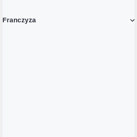
Franczyza
Franczyza
Podcasty
Dla obcokrajowców
Franczyzobiorcy Ambasadorzy
BLOG
Aktualności