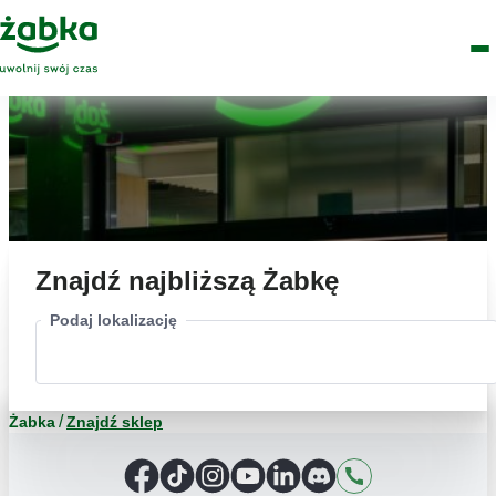
Idź do treści
Główne
Znajdź
Logo
Men
sklep
Znajdź najbliższą Żabkę
Podaj lokalizację
Żabka
Znajdź sklep
Facebook
TikTok
Instagram
YouTube
LinkedIn
Discord
Kontakt