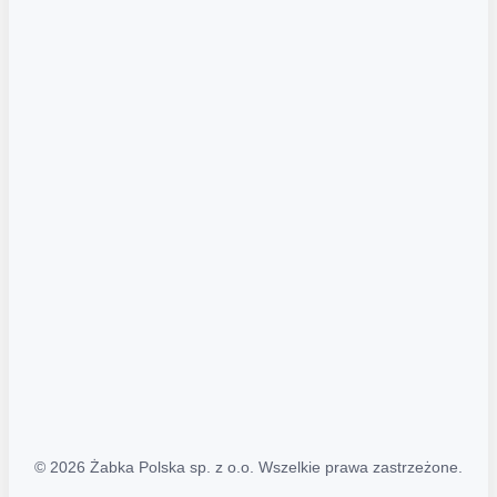
Akcje promocyjne
Regulamin serwisu
Regulamin katalogu alkoholowego
Polityka prywatności
Polityka Transparentności (PL/ENG)
MAPA STRONY
Mapa Strony
© 2026 Żabka Polska sp. z o.o. Wszelkie prawa zastrzeżone.