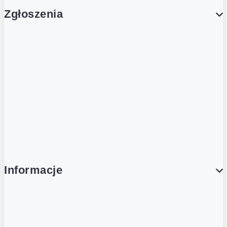
Zgłoszenia
Obsługa Klienta (Zgłoś sprawę)
Platforma Zakupowa Logintrade
Platforma Zakupowa Ariba
Compliance
Informacje
O NAS
O Żabce