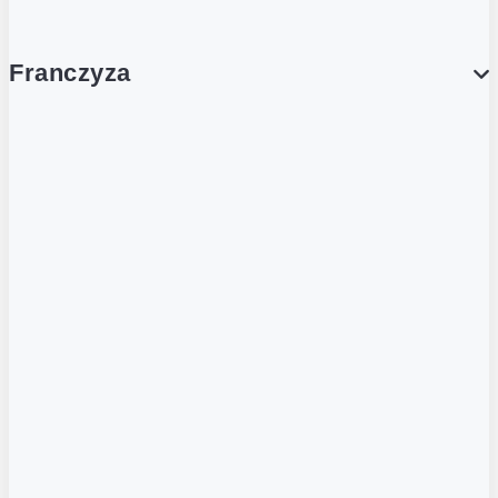
Franczyza
Franczyza
Podcasty
Dla obcokrajowców
Franczyzobiorcy Ambasadorzy
BLOG
Aktualności