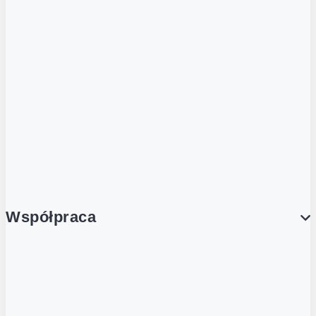
ZOBACZ RÓWNIEŻ
Butelka zwrotna
Nutri-Score
Postaw na zwrot
Porcja Dobrego!
Współpraca
Wynajem lokali
Współpraca handlowa