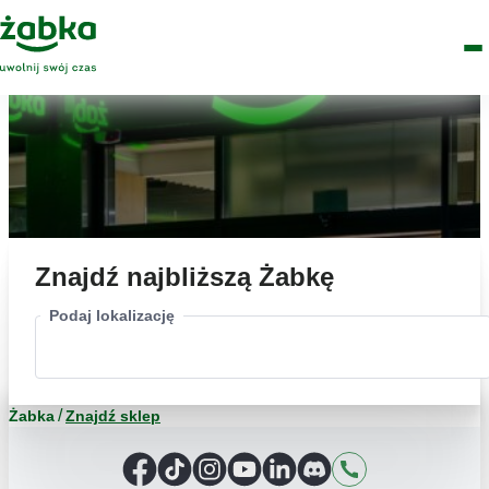
Idź do treści
Główne
Znajdź
Logo
Men
sklep
Znajdź najbliższą Żabkę
Podaj lokalizację
Żabka
Znajdź sklep
Facebook
TikTok
Instagram
YouTube
LinkedIn
Discord
Kontakt