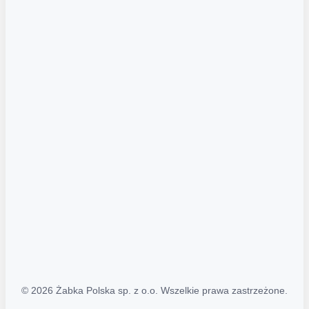
Akcje promocyjne
Regulamin serwisu
Regulamin katalogu alkoholowego
Polityka prywatności
Polityka Transparentności (PL/ENG)
MAPA STRONY
Mapa Strony
© 2026 Żabka Polska sp. z o.o. Wszelkie prawa zastrzeżone.