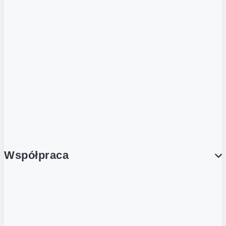
ZOBACZ RÓWNIEŻ
Butelka zwrotna
Nutri-Score
Postaw na zwrot
Porcja Dobrego!
Współpraca
Wynajem lokali
Współpraca handlowa