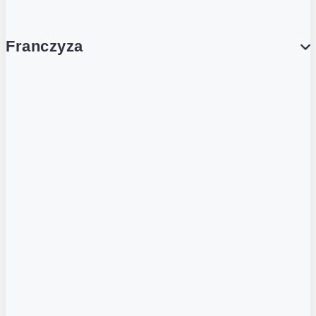
Franczyza
Franczyza
Podcasty
Dla obcokrajowców
Franczyzobiorcy Ambasadorzy
BLOG
Aktualności