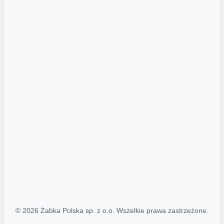
Akcje promocyjne
Regulamin serwisu
Regulamin katalogu alkoholowego
Polityka prywatności
Polityka Transparentności (PL/ENG)
MAPA STRONY
Mapa Strony
© 2026 Żabka Polska sp. z o.o. Wszelkie prawa zastrzeżone.