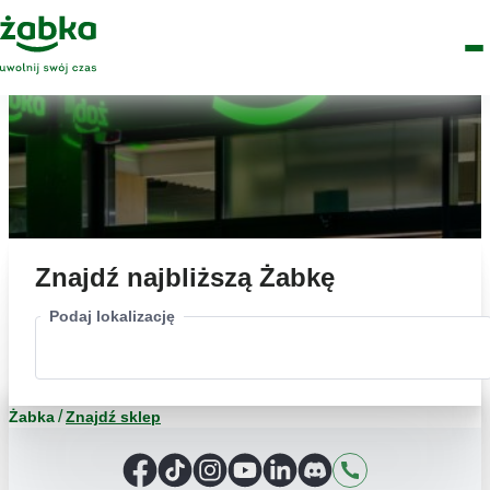
Idź do treści
Główne
Znajdź
Logo
Men
sklep
Znajdź najbliższą Żabkę
Podaj lokalizację
Żabka
Znajdź sklep
Facebook
TikTok
Instagram
YouTube
LinkedIn
Discord
Kontakt