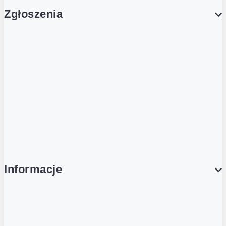
Zgłoszenia
Obsługa Klienta (Zgłoś sprawę)
Platforma Zakupowa Logintrade
Platforma Zakupowa Ariba
Compliance
Informacje
O NAS
O Żabce