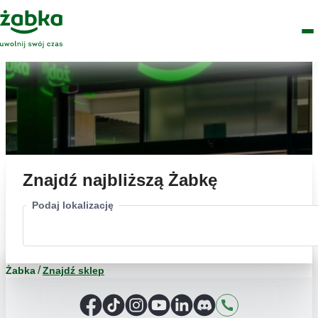
Idź do treści
Główne
Znajdź
Logo
Men
sklep
Znajdź najbliższą Żabkę
Podaj lokalizację
Żabka
Znajdź sklep
Facebook
TikTok
Instagram
YouTube
LinkedIn
Discord
Kontakt