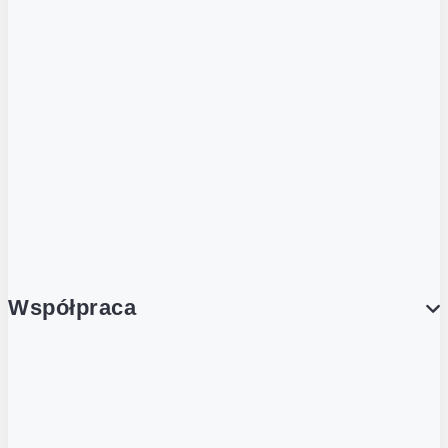
ZOBACZ RÓWNIEŻ
Butelka zwrotna
Nutri-Score
Postaw na zwrot
Porcja Dobrego!
Współpraca
Wynajem lokali
Współpraca handlowa