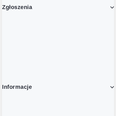
Zgłoszenia
Obsługa Klienta (Zgłoś sprawę)
Platforma Zakupowa Logintrade
Platforma Zakupowa Ariba
Compliance
Informacje
O NAS
O Żabce