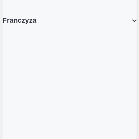
Franczyza
Franczyza
Podcasty
Dla obcokrajowców
Franczyzobiorcy Ambasadorzy
BLOG
Aktualności