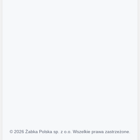
Akcje promocyjne
Regulamin serwisu
Regulamin katalogu alkoholowego
Polityka prywatności
Polityka Transparentności (PL/ENG)
MAPA STRONY
Mapa Strony
© 2026 Żabka Polska sp. z o.o. Wszelkie prawa zastrzeżone.