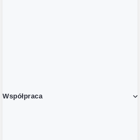
ZOBACZ RÓWNIEŻ
Butelka zwrotna
Nutri-Score
Postaw na zwrot
Porcja Dobrego!
Współpraca
Wynajem lokali
Współpraca handlowa