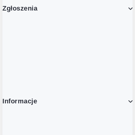
Zgłoszenia
Obsługa Klienta (Zgłoś sprawę)
Platforma Zakupowa Logintrade
Platforma Zakupowa Ariba
Compliance
Informacje
O NAS
O Żabce