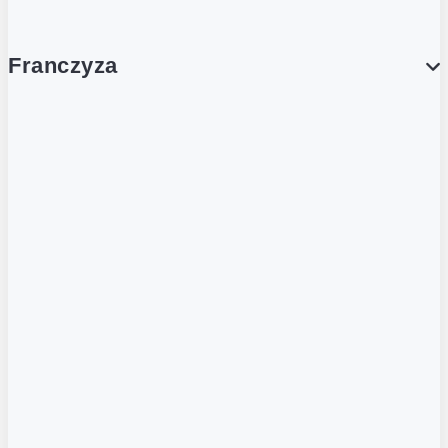
Franczyza
Franczyza
Podcasty
Dla obcokrajowców
Franczyzobiorcy Ambasadorzy
BLOG
Aktualności