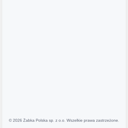
Akcje promocyjne
Regulamin serwisu
Regulamin katalogu alkoholowego
Polityka prywatności
Polityka Transparentności (PL/ENG)
MAPA STRONY
Mapa Strony
© 2026 Żabka Polska sp. z o.o. Wszelkie prawa zastrzeżone.