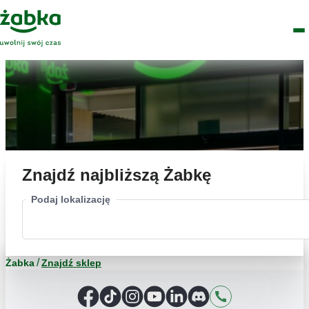
Idź do treści
Główne
Znajdź
Logo
Men
sklep
Znajdź najbliższą Żabkę
Podaj lokalizację
Żabka
Znajdź sklep
Facebook
TikTok
Instagram
YouTube
LinkedIn
Discord
Kontakt