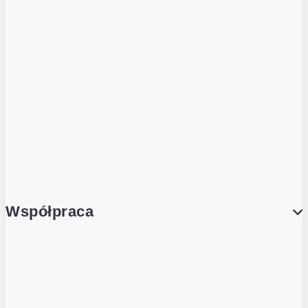
ZOBACZ RÓWNIEŻ
Butelka zwrotna
Nutri-Score
Postaw na zwrot
Porcja Dobrego!
Współpraca
Wynajem lokali
Współpraca handlowa