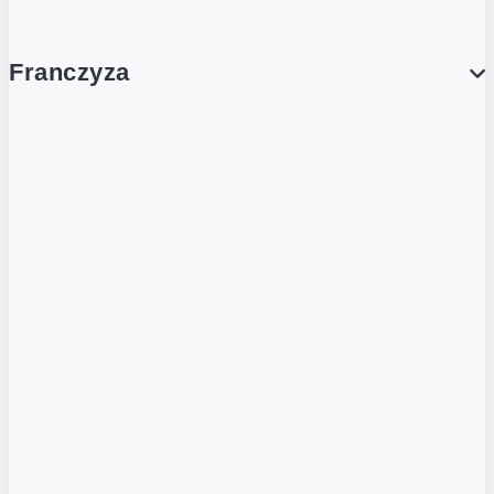
Franczyza
Franczyza
Podcasty
Dla obcokrajowców
Franczyzobiorcy Ambasadorzy
BLOG
Aktualności