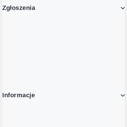
Zgłoszenia
Obsługa Klienta (Zgłoś sprawę)
Platforma Zakupowa Logintrade
Platforma Zakupowa Ariba
Compliance
Informacje
O NAS
O Żabce