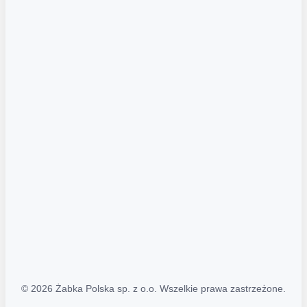
Akcje promocyjne
Regulamin serwisu
Regulamin katalogu alkoholowego
Polityka prywatności
Polityka Transparentności (PL/ENG)
MAPA STRONY
Mapa Strony
© 2026 Żabka Polska sp. z o.o. Wszelkie prawa zastrzeżone.