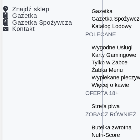
Znajdź sklep
Gazetka
Gazetka
Gazetka Spożywcz
Gazetka Spożywcza
Katalog Lodowy
Kontakt
POLECANE
Wygodne Usługi
Karty Gamingowe
Tylko w Żabce
Żabka Menu
Wypiekane pieczy
Więcej o kawie
OFERTA 18+
Strefa piwa
ZOBACZ RÓWNIEŻ
Butelka zwrotna
Nutri-Score