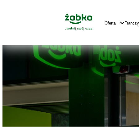
Idź do treści
Znajdź
Główne
sklep
Logo
Główna
Oferta
Francz
Nawigacja