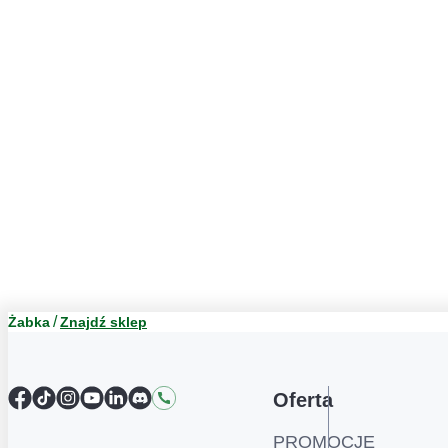
Żabka
Znajdź sklep
Facebook
TikTok
Instagram
YouTube
LinkedIn
Discord
Kontakt
Oferta
PROMOCJE