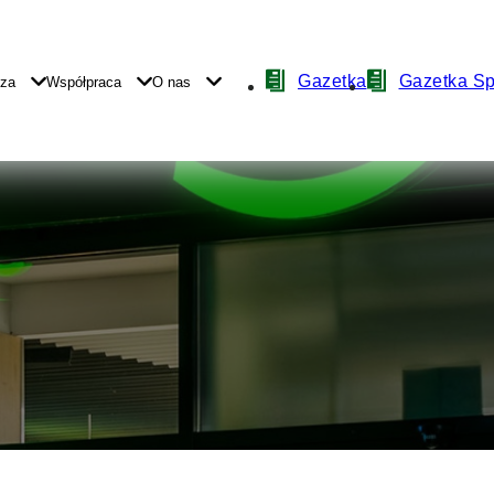
Nawigacja
Gazetka
Gazetka S
yza
Współpraca
O nas
z
ikonami