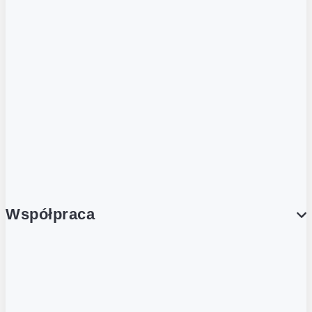
ZOBACZ RÓWNIEŻ
Butelka zwrotna
Nutri-Score
Postaw na zwrot
Porcja Dobrego!
Współpraca
Wynajem lokali
Współpraca handlowa