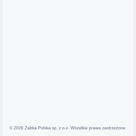
Akcje promocyjne
Regulamin serwisu
Regulamin katalogu alkoholowego
Polityka prywatności
Polityka Transparentności (PL/ENG)
MAPA STRONY
Mapa Strony
© 2026 Żabka Polska sp. z o.o. Wszelkie prawa zastrzeżone.