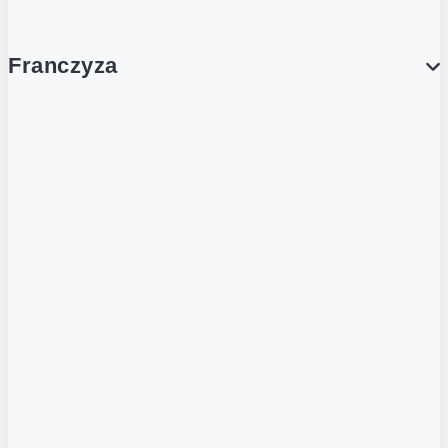
Franczyza
Franczyza
Podcasty
Dla obcokrajowców
Franczyzobiorcy Ambasadorzy
BLOG
Aktualności