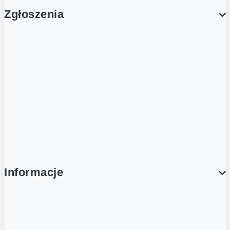
Zgłoszenia
Obsługa Klienta (Zgłoś sprawę)
Platforma Zakupowa Logintrade
Platforma Zakupowa Ariba
Compliance
Informacje
O NAS
O Żabce