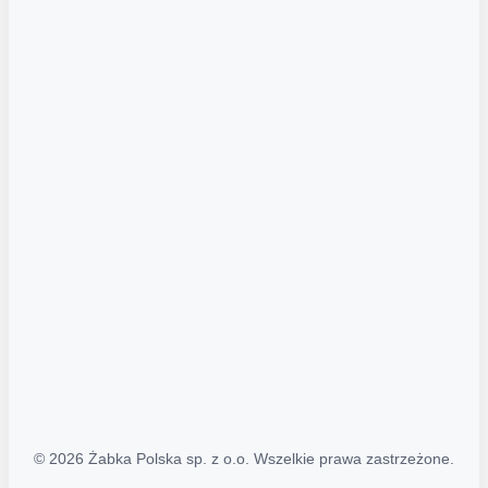
Akcje promocyjne
Regulamin serwisu
Regulamin katalogu alkoholowego
Polityka prywatności
Polityka Transparentności (PL/ENG)
MAPA STRONY
Mapa Strony
© 2026 Żabka Polska sp. z o.o. Wszelkie prawa zastrzeżone.