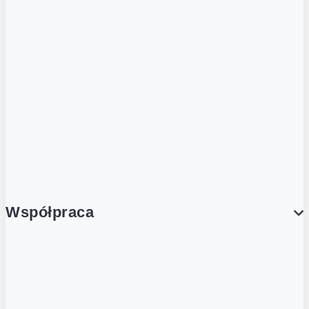
ZOBACZ RÓWNIEŻ
Butelka zwrotna
Nutri-Score
Postaw na zwrot
Porcja Dobrego!
Współpraca
Wynajem lokali
Współpraca handlowa