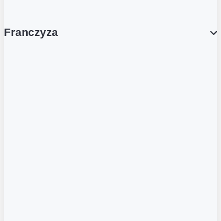
Franczyza
Franczyza
Podcasty
Dla obcokrajowców
Franczyzobiorcy Ambasadorzy
BLOG
Aktualności