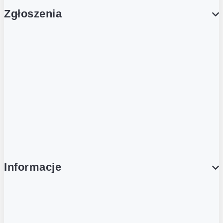
Zgłoszenia
Obsługa Klienta (Zgłoś sprawę)
Platforma Zakupowa Logintrade
Platforma Zakupowa Ariba
Compliance
Informacje
O NAS
O Żabce