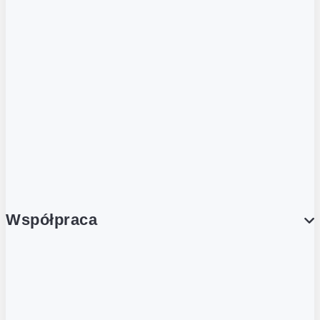
ZOBACZ RÓWNIEŻ
Butelka zwrotna
Nutri-Score
Postaw na zwrot
Porcja Dobrego!
Współpraca
Wynajem lokali
Współpraca handlowa