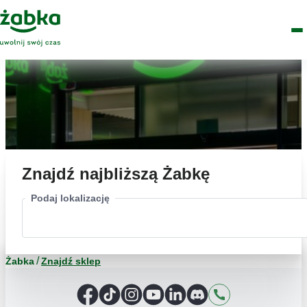
Idź do treści
Główne
Znajdź
Logo
Men
sklep
Znajdź najbliższą Żabkę
Podaj lokalizację
Żabka
Znajdź sklep
Facebook
TikTok
Instagram
YouTube
LinkedIn
Discord
Kontakt