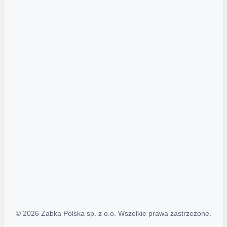
Akcje promocyjne
Regulamin serwisu
Regulamin katalogu alkoholowego
Polityka prywatności
Polityka Transparentności (PL/ENG)
MAPA STRONY
Mapa Strony
© 2026 Żabka Polska sp. z o.o. Wszelkie prawa zastrzeżone.