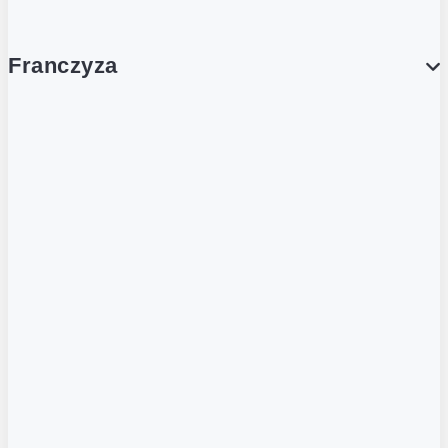
Franczyza
Franczyza
Podcasty
Dla obcokrajowców
Franczyzobiorcy Ambasadorzy
BLOG
Aktualności