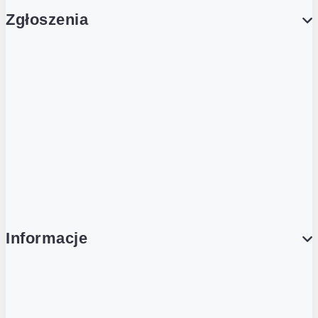
Zgłoszenia
Obsługa Klienta (Zgłoś sprawę)
Platforma Zakupowa Logintrade
Platforma Zakupowa Ariba
Compliance
Informacje
O NAS
O Żabce