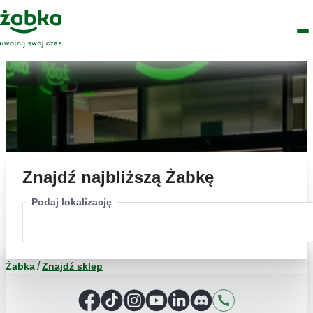
Idź do treści
Główne
Znajdź
Logo
Men
sklep
Znajdź najbliższą Żabkę
Podaj lokalizację
Żabka
Znajdź sklep
Facebook
TikTok
Instagram
YouTube
LinkedIn
Discord
Kontakt