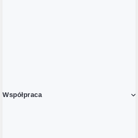
ZOBACZ RÓWNIEŻ
Butelka zwrotna
Nutri-Score
Postaw na zwrot
Porcja Dobrego!
Współpraca
Wynajem lokali
Współpraca handlowa