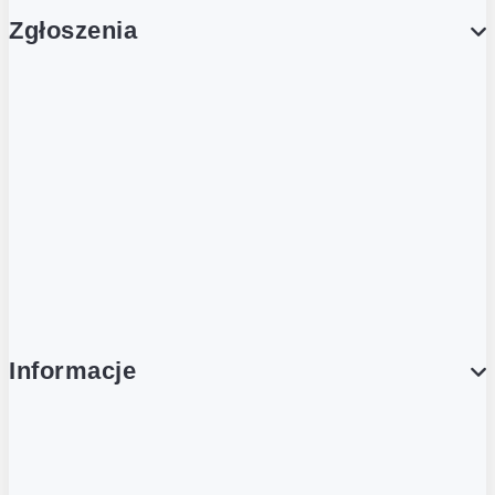
Zgłoszenia
Obsługa Klienta (Zgłoś sprawę)
Platforma Zakupowa Logintrade
Platforma Zakupowa Ariba
Compliance
Informacje
O NAS
O Żabce