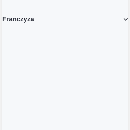
Franczyza
Franczyza
Podcasty
Dla obcokrajowców
Franczyzobiorcy Ambasadorzy
BLOG
Aktualności