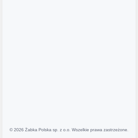
Akcje promocyjne
Regulamin serwisu
Regulamin katalogu alkoholowego
Polityka prywatności
Polityka Transparentności (PL/ENG)
MAPA STRONY
Mapa Strony
© 2026 Żabka Polska sp. z o.o. Wszelkie prawa zastrzeżone.