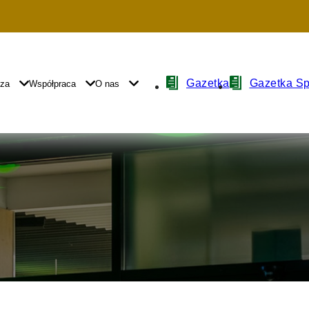
Nawigacja
Gazetka
Gazetka S
yza
Współpraca
O nas
z
ikonami