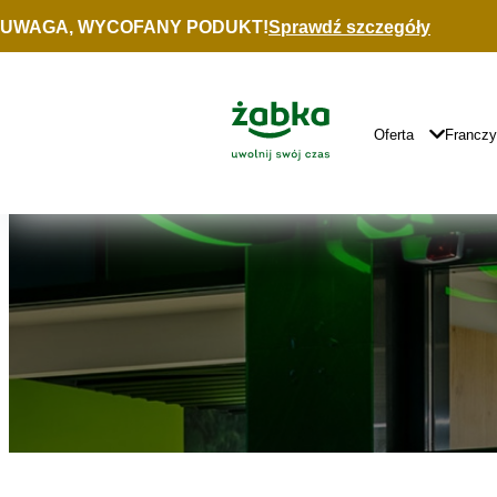
Idź do treści
UWAGA, WYCOFANY PODUKT!
Sprawdź szczegóły
Znajdź
sklep
Główne
Logo
Główna
Oferta
Francz
Nawigacja