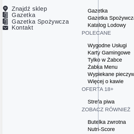
Znajdź sklep
Gazetka
Gazetka
Gazetka Spożywcz
Gazetka Spożywcza
Katalog Lodowy
Kontakt
POLECANE
Wygodne Usługi
Karty Gamingowe
Tylko w Żabce
Żabka Menu
Wypiekane pieczy
Więcej o kawie
OFERTA 18+
Strefa piwa
ZOBACZ RÓWNIEŻ
Butelka zwrotna
Nutri-Score