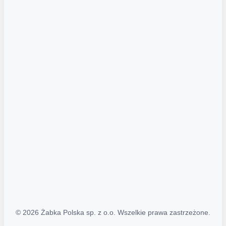
Akcje promocyjne
Regulamin serwisu
Regulamin katalogu alkoholowego
Polityka prywatności
Polityka Transparentności (PL/ENG)
MAPA STRONY
Mapa Strony
© 2026 Żabka Polska sp. z o.o. Wszelkie prawa zastrzeżone.