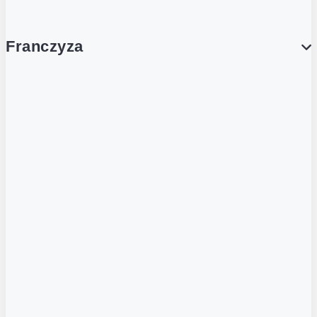
Franczyza
Franczyza
Podcasty
Dla obcokrajowców
Franczyzobiorcy Ambasadorzy
BLOG
Aktualności