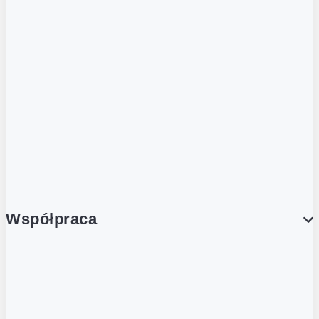
ZOBACZ RÓWNIEŻ
Butelka zwrotna
Nutri-Score
Postaw na zwrot
Porcja Dobrego!
Współpraca
Wynajem lokali
Współpraca handlowa