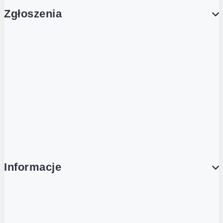
Zgłoszenia
Obsługa Klienta (Zgłoś sprawę)
Platforma Zakupowa Logintrade
Platforma Zakupowa Ariba
Compliance
Informacje
O NAS
O Żabce