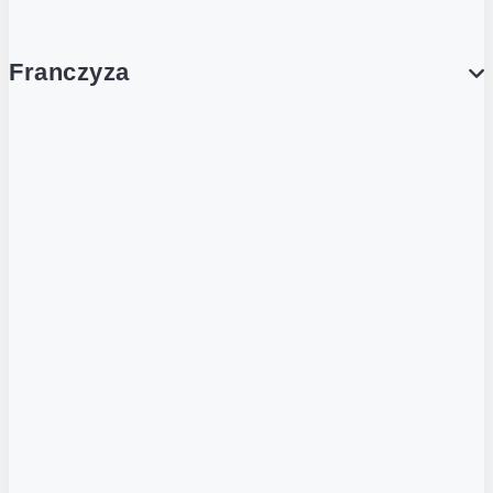
Franczyza
Franczyza
Podcasty
Dla obcokrajowców
Franczyzobiorcy Ambasadorzy
BLOG
Aktualności