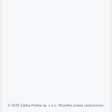
Akcje promocyjne
Regulamin serwisu
Regulamin katalogu alkoholowego
Polityka prywatności
Polityka Transparentności (PL/ENG)
MAPA STRONY
Mapa Strony
© 2026 Żabka Polska sp. z o.o. Wszelkie prawa zastrzeżone.