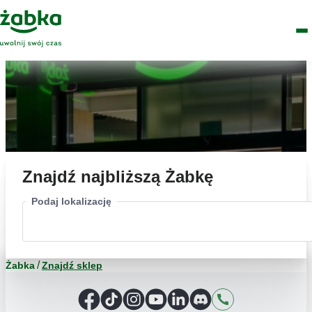
Idź do treści
Główne
Znajdź
Logo
Men
sklep
Znajdź najbliższą Żabkę
Podaj lokalizację
Żabka
Znajdź sklep
Facebook
TikTok
Instagram
YouTube
LinkedIn
Discord
Kontakt