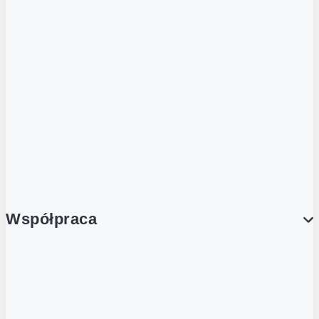
ZOBACZ RÓWNIEŻ
Butelka zwrotna
Nutri-Score
Postaw na zwrot
Porcja Dobrego!
Współpraca
Wynajem lokali
Współpraca handlowa