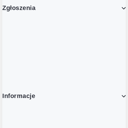
Zgłoszenia
Obsługa Klienta (Zgłoś sprawę)
Platforma Zakupowa Logintrade
Platforma Zakupowa Ariba
Compliance
Informacje
O NAS
O Żabce