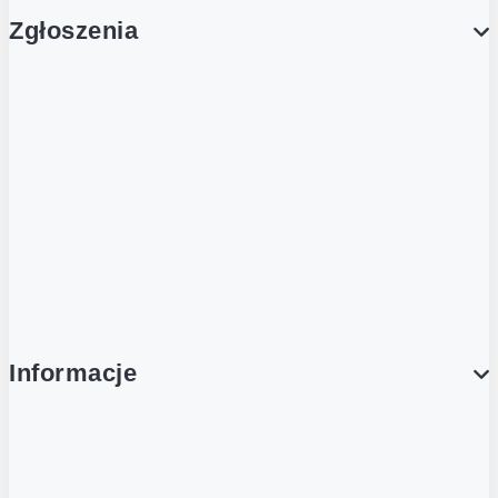
Zgłoszenia
Obsługa Klienta (Zgłoś sprawę)
Platforma Zakupowa Logintrade
Platforma Zakupowa Ariba
Compliance
Informacje
O NAS
O Żabce