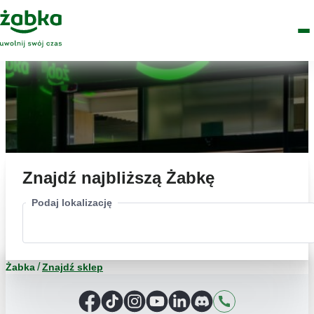
Idź do treści
Główne
Znajdź
Logo
Men
sklep
Znajdź najbliższą Żabkę
Podaj lokalizację
Żabka
Znajdź sklep
Facebook
TikTok
Instagram
YouTube
LinkedIn
Discord
Kontakt