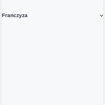
Franczyza
Franczyza
Podcasty
Dla obcokrajowców
Franczyzobiorcy Ambasadorzy
BLOG
Aktualności