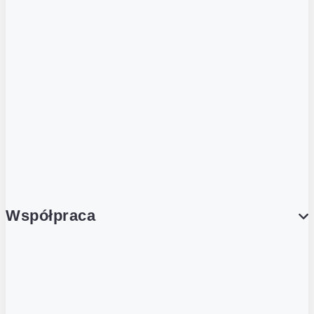
ZOBACZ RÓWNIEŻ
Butelka zwrotna
Nutri-Score
Postaw na zwrot
Porcja Dobrego!
Współpraca
Wynajem lokali
Współpraca handlowa