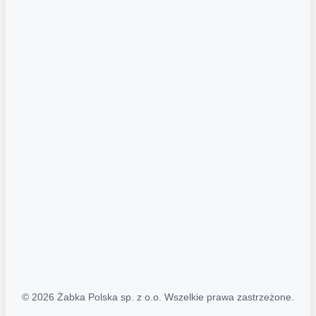
Akcje promocyjne
Regulamin serwisu
Regulamin katalogu alkoholowego
Polityka prywatności
Polityka Transparentności (PL/ENG)
MAPA STRONY
Mapa Strony
© 2026 Żabka Polska sp. z o.o. Wszelkie prawa zastrzeżone.