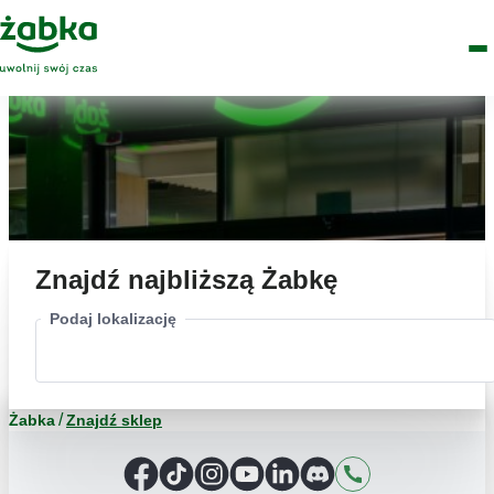
Idź do treści
Główne
Znajdź
Logo
Men
sklep
Znajdź najbliższą Żabkę
Podaj lokalizację
Żabka
Znajdź sklep
Facebook
TikTok
Instagram
YouTube
LinkedIn
Discord
Kontakt