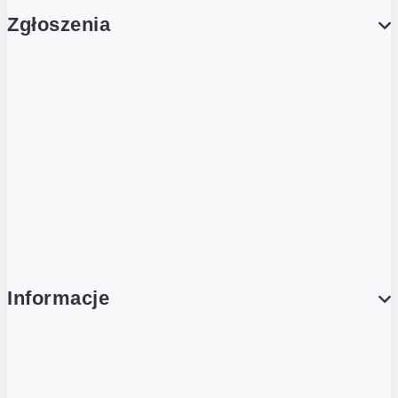
Zgłoszenia
Obsługa Klienta (Zgłoś sprawę)
Platforma Zakupowa Logintrade
Platforma Zakupowa Ariba
Compliance
Informacje
O NAS
O Żabce