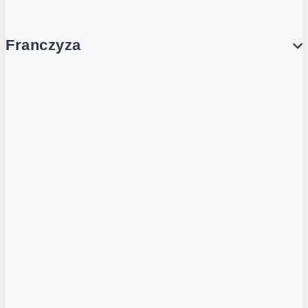
Franczyza
Franczyza
Podcasty
Dla obcokrajowców
Franczyzobiorcy Ambasadorzy
BLOG
Aktualności