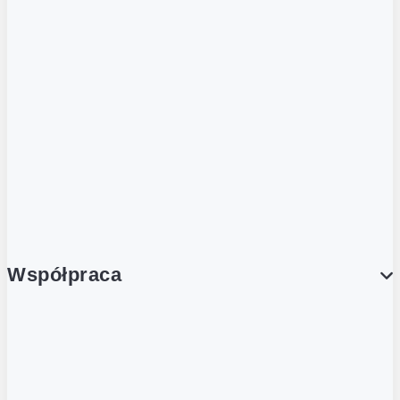
ZOBACZ RÓWNIEŻ
Butelka zwrotna
Nutri-Score
Postaw na zwrot
Porcja Dobrego!
Współpraca
Wynajem lokali
Współpraca handlowa