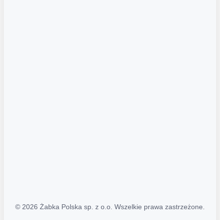
Akcje promocyjne
Regulamin serwisu
Regulamin katalogu alkoholowego
Polityka prywatności
Polityka Transparentności (PL/ENG)
MAPA STRONY
Mapa Strony
© 2026 Żabka Polska sp. z o.o. Wszelkie prawa zastrzeżone.