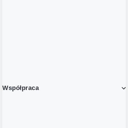
ZOBACZ RÓWNIEŻ
Butelka zwrotna
Nutri-Score
Postaw na zwrot
Porcja Dobrego!
Współpraca
Wynajem lokali
Współpraca handlowa