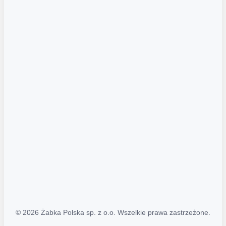
Akcje promocyjne
Regulamin serwisu
Regulamin katalogu alkoholowego
Polityka prywatności
Polityka Transparentności (PL/ENG)
MAPA STRONY
Mapa Strony
© 2026 Żabka Polska sp. z o.o. Wszelkie prawa zastrzeżone.