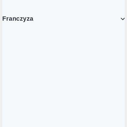
Franczyza
Franczyza
Podcasty
Dla obcokrajowców
Franczyzobiorcy Ambasadorzy
BLOG
Aktualności