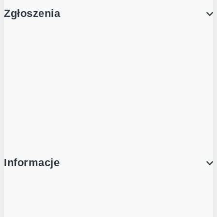
Zgłoszenia
Obsługa Klienta (Zgłoś sprawę)
Platforma Zakupowa Logintrade
Platforma Zakupowa Ariba
Compliance
Informacje
O NAS
O Żabce