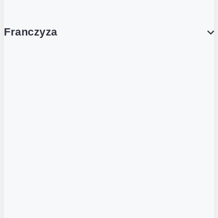
Franczyza
Franczyza
Podcasty
Dla obcokrajowców
Franczyzobiorcy Ambasadorzy
BLOG
Aktualności