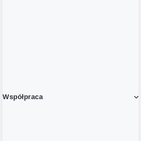
ZOBACZ RÓWNIEŻ
Butelka zwrotna
Nutri-Score
Postaw na zwrot
Porcja Dobrego!
Współpraca
Wynajem lokali
Współpraca handlowa