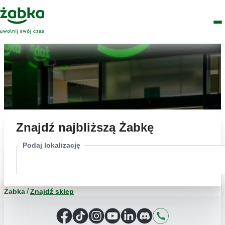
Idź do treści
Główne
Znajdź
Logo
Men
sklep
Znajdź najbliższą Żabkę
Podaj lokalizację
Żabka
Znajdź sklep
Facebook
TikTok
Instagram
YouTube
LinkedIn
Discord
Kontakt