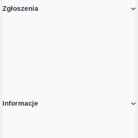
Zgłoszenia
Obsługa Klienta (Zgłoś sprawę)
Platforma Zakupowa Logintrade
Platforma Zakupowa Ariba
Compliance
Informacje
O NAS
O Żabce