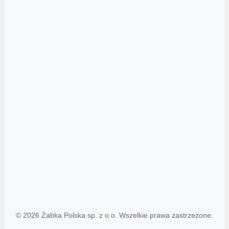
Akcje promocyjne
Regulamin serwisu
Regulamin katalogu alkoholowego
Polityka prywatności
Polityka Transparentności (PL/ENG)
MAPA STRONY
Mapa Strony
© 2026 Żabka Polska sp. z o.o. Wszelkie prawa zastrzeżone.