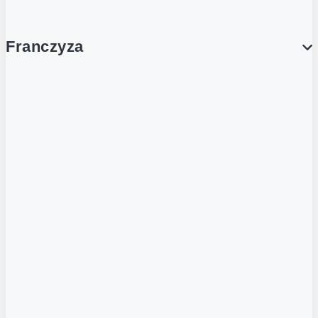
Franczyza
Franczyza
Podcasty
Dla obcokrajowców
Franczyzobiorcy Ambasadorzy
BLOG
Aktualności