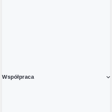
ZOBACZ RÓWNIEŻ
Butelka zwrotna
Nutri-Score
Postaw na zwrot
Porcja Dobrego!
Współpraca
Wynajem lokali
Współpraca handlowa