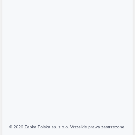
Akcje promocyjne
Regulamin serwisu
Regulamin katalogu alkoholowego
Polityka prywatności
Polityka Transparentności (PL/ENG)
MAPA STRONY
Mapa Strony
© 2026 Żabka Polska sp. z o.o. Wszelkie prawa zastrzeżone.