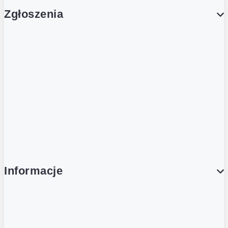
Zgłoszenia
Obsługa Klienta (Zgłoś sprawę)
Platforma Zakupowa Logintrade
Platforma Zakupowa Ariba
Compliance
Informacje
O NAS
O Żabce