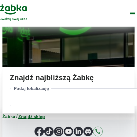
Idź do treści
Główne
Znajdź
Logo
Men
sklep
Znajdź najbliższą Żabkę
Podaj lokalizację
Żabka
Znajdź sklep
Facebook
TikTok
Instagram
YouTube
LinkedIn
Discord
Kontakt