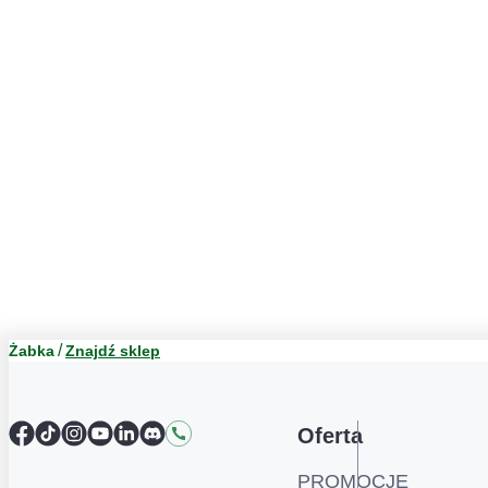
Żabka
Znajdź sklep
Facebook
TikTok
Instagram
YouTube
LinkedIn
Discord
Kontakt
Oferta
PROMOCJE