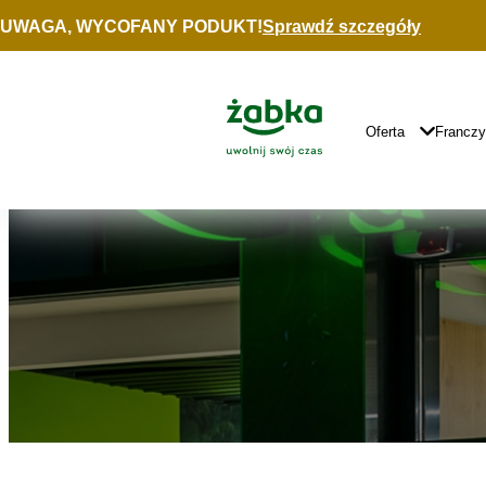
Idź do treści
UWAGA, WYCOFANY PODUKT!
Sprawdź szczegóły
Znajdź
sklep
Główne
Logo
Główna
Oferta
Francz
Nawigacja