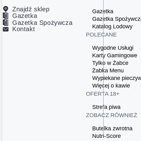
Znajdź sklep
Gazetka
Gazetka
Gazetka Spożywcz
Gazetka Spożywcza
Katalog Lodowy
Kontakt
POLECANE
Wygodne Usługi
Karty Gamingowe
Tylko w Żabce
Żabka Menu
Wypiekane pieczy
Więcej o kawie
OFERTA 18+
Strefa piwa
ZOBACZ RÓWNIEŻ
Butelka zwrotna
Nutri-Score