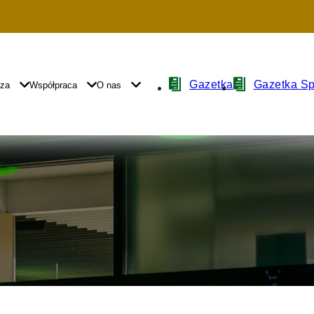
Nawigacja
Gazetka
Gazetka S
yza
Współpraca
O nas
z
ikonami