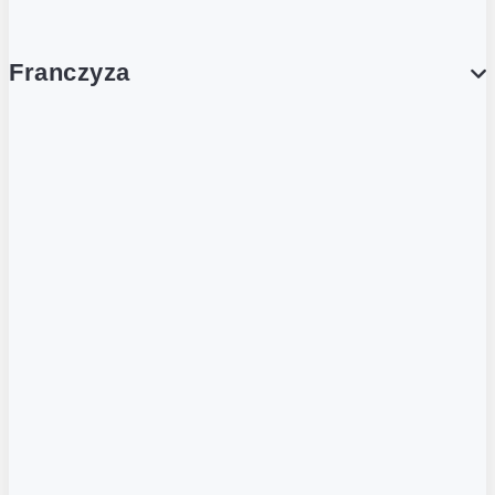
Franczyza
Franczyza
Podcasty
Dla obcokrajowców
Franczyzobiorcy Ambasadorzy
BLOG
Aktualności