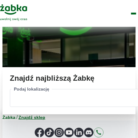
Idź do treści
Główne
Znajdź
Logo
Men
sklep
Znajdź najbliższą Żabkę
Podaj lokalizację
Żabka
Znajdź sklep
Facebook
TikTok
Instagram
YouTube
LinkedIn
Discord
Kontakt