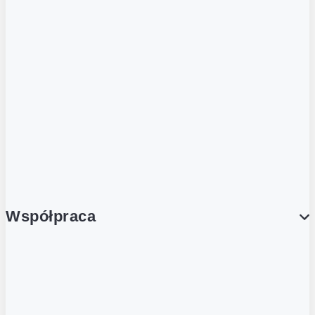
ZOBACZ RÓWNIEŻ
Butelka zwrotna
Nutri-Score
Postaw na zwrot
Porcja Dobrego!
Współpraca
Wynajem lokali
Współpraca handlowa