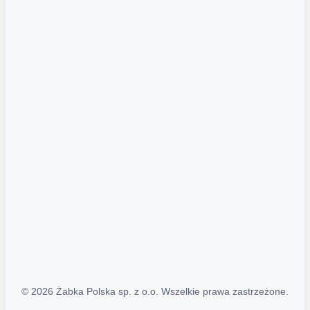
Akcje promocyjne
Regulamin serwisu
Regulamin katalogu alkoholowego
Polityka prywatności
Polityka Transparentności (PL/ENG)
MAPA STRONY
Mapa Strony
© 2026 Żabka Polska sp. z o.o. Wszelkie prawa zastrzeżone.