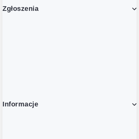
Zgłoszenia
Obsługa Klienta (Zgłoś sprawę)
Platforma Zakupowa Logintrade
Platforma Zakupowa Ariba
Compliance
Informacje
O NAS
O Żabce