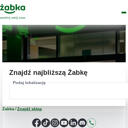
Idź do treści
Główne
Znajdź
Logo
Men
sklep
Znajdź najbliższą Żabkę
Podaj lokalizację
Żabka
Znajdź sklep
Facebook
TikTok
Instagram
YouTube
LinkedIn
Discord
Kontakt