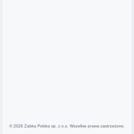
Akcje promocyjne
Regulamin serwisu
Regulamin katalogu alkoholowego
Polityka prywatności
Polityka Transparentności (PL/ENG)
MAPA STRONY
Mapa Strony
© 2026 Żabka Polska sp. z o.o. Wszelkie prawa zastrzeżone.