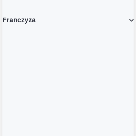
Franczyza
Franczyza
Podcasty
Dla obcokrajowców
Franczyzobiorcy Ambasadorzy
BLOG
Aktualności