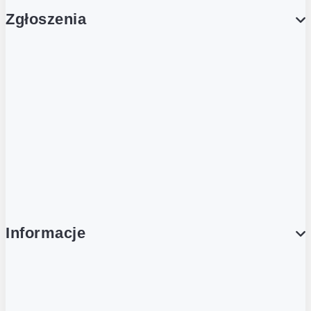
Zgłoszenia
Obsługa Klienta (Zgłoś sprawę)
Platforma Zakupowa Logintrade
Platforma Zakupowa Ariba
Compliance
Informacje
O NAS
O Żabce