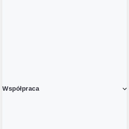
ZOBACZ RÓWNIEŻ
Butelka zwrotna
Nutri-Score
Postaw na zwrot
Porcja Dobrego!
Współpraca
Wynajem lokali
Współpraca handlowa