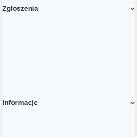
Zgłoszenia
Obsługa Klienta (Zgłoś sprawę)
Platforma Zakupowa Logintrade
Platforma Zakupowa Ariba
Compliance
Informacje
O NAS
O Żabce