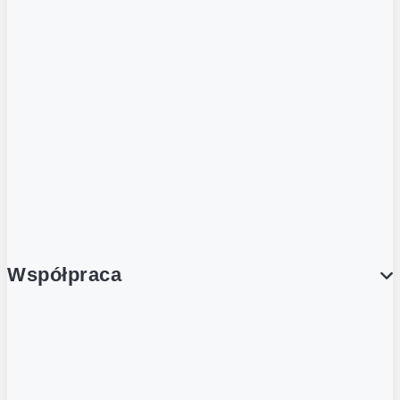
ZOBACZ RÓWNIEŻ
Butelka zwrotna
Nutri-Score
Postaw na zwrot
Porcja Dobrego!
Współpraca
Wynajem lokali
Współpraca handlowa