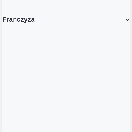
Franczyza
Franczyza
Podcasty
Dla obcokrajowców
Franczyzobiorcy Ambasadorzy
BLOG
Aktualności