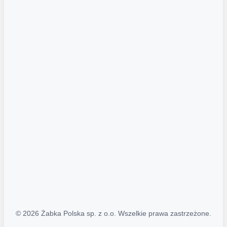
Akcje promocyjne
Regulamin serwisu
Regulamin katalogu alkoholowego
Polityka prywatności
Polityka Transparentności (PL/ENG)
MAPA STRONY
Mapa Strony
© 2026 Żabka Polska sp. z o.o. Wszelkie prawa zastrzeżone.