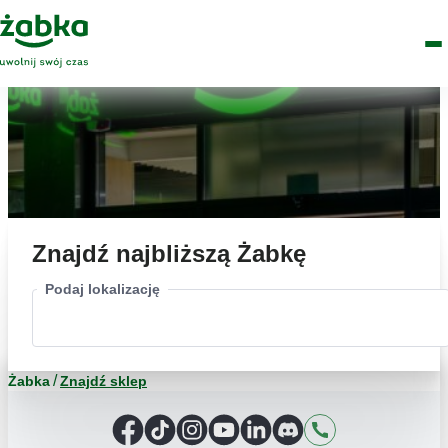
Idź do treści
Główne
Znajdź
Logo
Men
sklep
Znajdź najbliższą Żabkę
Podaj lokalizację
Żabka
Znajdź sklep
Facebook
TikTok
Instagram
YouTube
LinkedIn
Discord
Kontakt