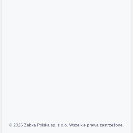
Akcje promocyjne
Regulamin serwisu
Regulamin katalogu alkoholowego
Polityka prywatności
Polityka Transparentności (PL/ENG)
MAPA STRONY
Mapa Strony
© 2026 Żabka Polska sp. z o.o. Wszelkie prawa zastrzeżone.