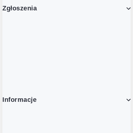
Zgłoszenia
Obsługa Klienta (Zgłoś sprawę)
Platforma Zakupowa Logintrade
Platforma Zakupowa Ariba
Compliance
Informacje
O NAS
O Żabce