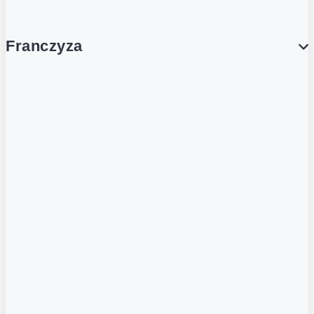
Franczyza
Franczyza
Podcasty
Dla obcokrajowców
Franczyzobiorcy Ambasadorzy
BLOG
Aktualności