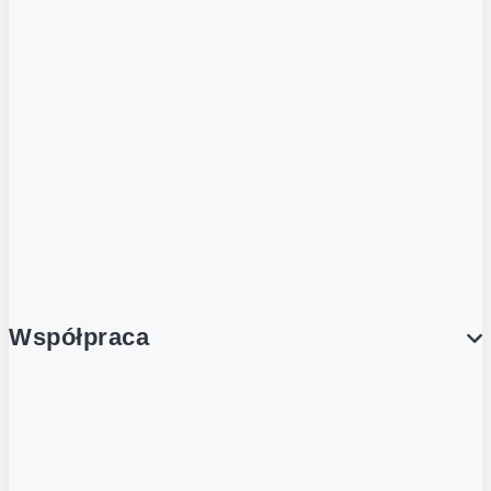
ZOBACZ RÓWNIEŻ
Butelka zwrotna
Nutri-Score
Postaw na zwrot
Porcja Dobrego!
Współpraca
Wynajem lokali
Współpraca handlowa