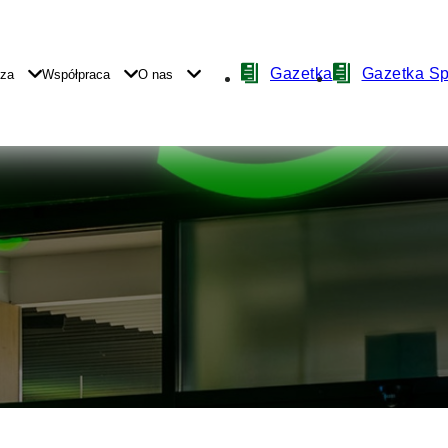
Nawigacja
Gazetka
Gazetka S
yza
Współpraca
O nas
z
ikonami