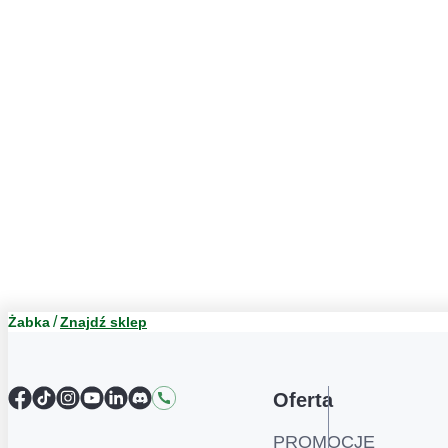
Żabka
Znajdź sklep
Facebook
TikTok
Instagram
YouTube
LinkedIn
Discord
Kontakt
Oferta
PROMOCJE