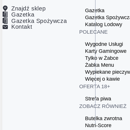
Znajdź sklep
Gazetka
Gazetka
Gazetka Spożywcz
Gazetka Spożywcza
Katalog Lodowy
Kontakt
POLECANE
Wygodne Usługi
Karty Gamingowe
Tylko w Żabce
Żabka Menu
Wypiekane pieczy
Więcej o kawie
OFERTA 18+
Strefa piwa
ZOBACZ RÓWNIEŻ
Butelka zwrotna
Nutri-Score