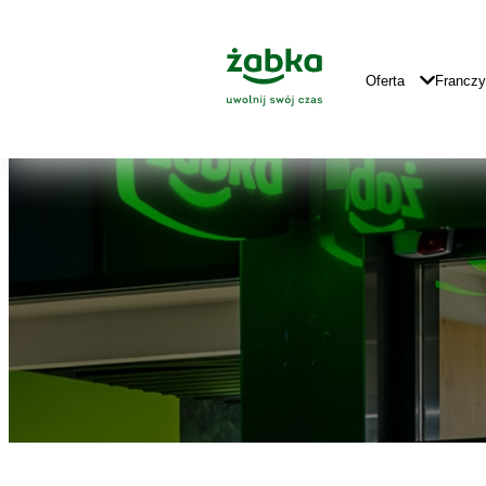
Idź do treści
Znajdź
Główne
sklep
Logo
Główna
Oferta
Francz
Nawigacja