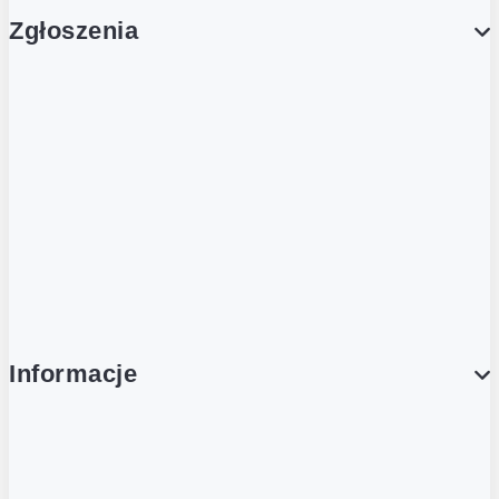
Zgłoszenia
Obsługa Klienta (Zgłoś sprawę)
Platforma Zakupowa Logintrade
Platforma Zakupowa Ariba
Compliance
Informacje
O NAS
O Żabce