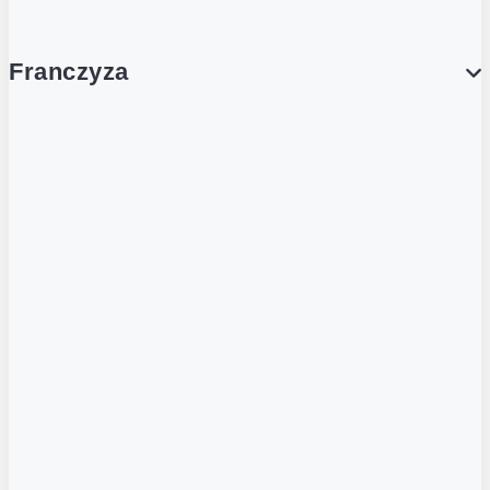
Franczyza
Franczyza
Podcasty
Dla obcokrajowców
Franczyzobiorcy Ambasadorzy
BLOG
Aktualności