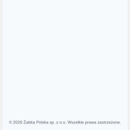
Akcje promocyjne
Regulamin serwisu
Regulamin katalogu alkoholowego
Polityka prywatności
Polityka Transparentności (PL/ENG)
MAPA STRONY
Mapa Strony
© 2026 Żabka Polska sp. z o.o. Wszelkie prawa zastrzeżone.