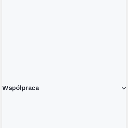
ZOBACZ RÓWNIEŻ
Butelka zwrotna
Nutri-Score
Postaw na zwrot
Porcja Dobrego!
Współpraca
Wynajem lokali
Współpraca handlowa