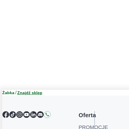
Żabka
Znajdź sklep
Facebook
TikTok
Instagram
YouTube
LinkedIn
Discord
Kontakt
Oferta
PROMOCJE