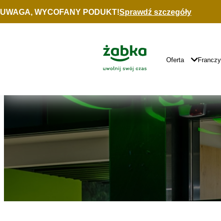
Idź do treści
UWAGA, WYCOFANY PODUKT!
Sprawdź szczegóły
Znajdź
sklep
Główne
Logo
Główna
Oferta
Francz
Nawigacja