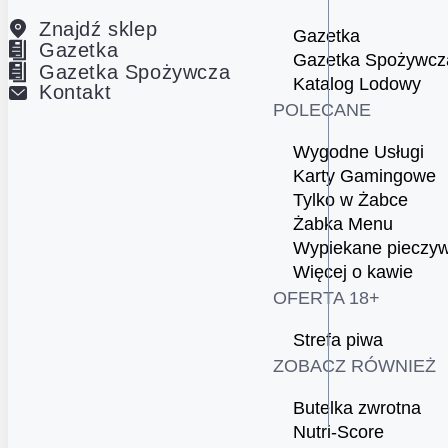
Znajdź sklep
Gazetka
Gazetka
Gazetka Spożywcz
Gazetka Spożywcza
Katalog Lodowy
Kontakt
POLECANE
Wygodne Usługi
Karty Gamingowe
Tylko w Żabce
Żabka Menu
Wypiekane pieczy
Więcej o kawie
OFERTA 18+
Strefa piwa
ZOBACZ RÓWNIEŻ
Butelka zwrotna
Nutri-Score