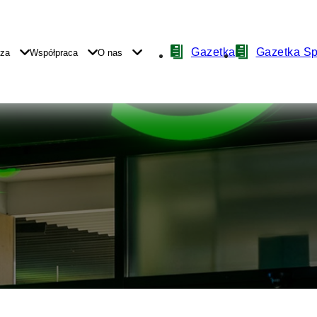
Nawigacja
Gazetka
Gazetka S
yza
Współpraca
O nas
z
ikonami