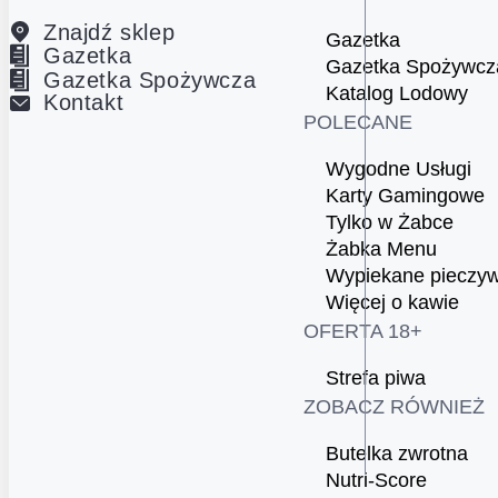
Znajdź sklep
Gazetka
Gazetka
Gazetka Spożywcz
Gazetka Spożywcza
Katalog Lodowy
Kontakt
POLECANE
Wygodne Usługi
Karty Gamingowe
Tylko w Żabce
Żabka Menu
Wypiekane pieczy
Więcej o kawie
OFERTA 18+
Strefa piwa
ZOBACZ RÓWNIEŻ
Butelka zwrotna
Nutri-Score