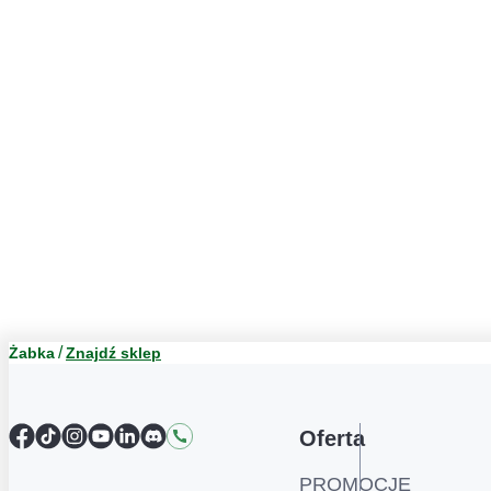
Żabka
Znajdź sklep
Facebook
TikTok
Instagram
YouTube
LinkedIn
Discord
Kontakt
Oferta
PROMOCJE