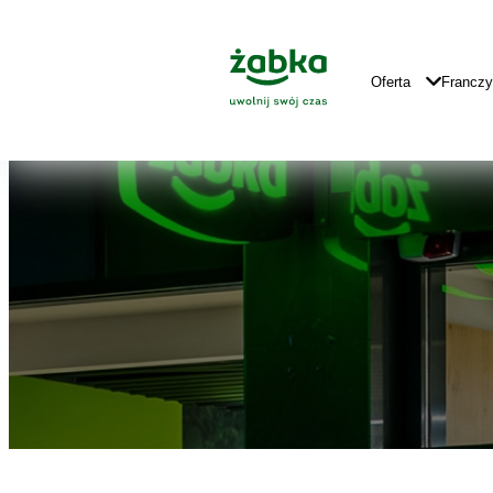
Idź do treści
Znajdź
Główne
sklep
Logo
Główna
Oferta
Francz
Nawigacja