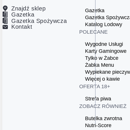
Znajdź sklep
Gazetka
Gazetka
Gazetka Spożywcz
Gazetka Spożywcza
Katalog Lodowy
Kontakt
POLECANE
Wygodne Usługi
Karty Gamingowe
Tylko w Żabce
Żabka Menu
Wypiekane pieczy
Więcej o kawie
OFERTA 18+
Strefa piwa
ZOBACZ RÓWNIEŻ
Butelka zwrotna
Nutri-Score