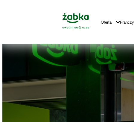
Idź do treści
Znajdź
Główne
sklep
Logo
Główna
Oferta
Francz
Nawigacja