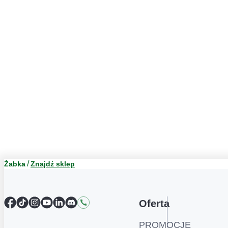
Żabka
Znajdź sklep
Facebook
TikTok
Instagram
YouTube
LinkedIn
Discord
Kontakt
Oferta
PROMOCJE