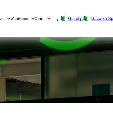
Nawigacja
Gazetka
Gazetka S
yza
Współpraca
O nas
z
ikonami