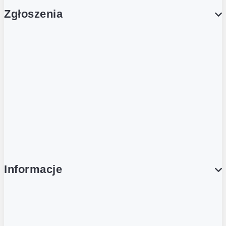
Zgłoszenia
Obsługa Klienta (Zgłoś sprawę)
Platforma Zakupowa Logintrade
Platforma Zakupowa Ariba
Compliance
Informacje
O NAS
O Żabce