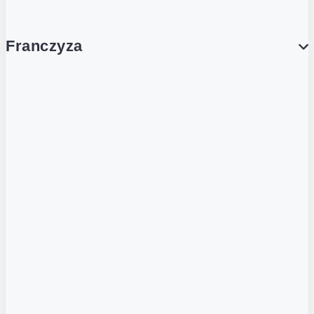
Franczyza
Franczyza
Podcasty
Dla obcokrajowców
Franczyzobiorcy Ambasadorzy
BLOG
Aktualności