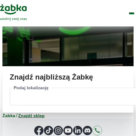
Idź do treści
Główne
Znajdź
Logo
Men
sklep
Znajdź najbliższą Żabkę
Podaj lokalizację
Żabka
Znajdź sklep
Facebook
TikTok
Instagram
YouTube
LinkedIn
Discord
Kontakt