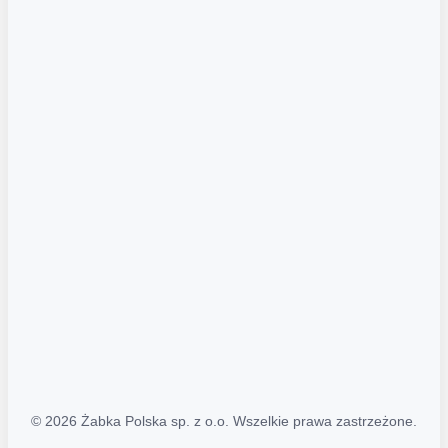
Akcje promocyjne
Regulamin serwisu
Regulamin katalogu alkoholowego
Polityka prywatności
Polityka Transparentności (PL/ENG)
MAPA STRONY
Mapa Strony
© 2026 Żabka Polska sp. z o.o. Wszelkie prawa zastrzeżone.