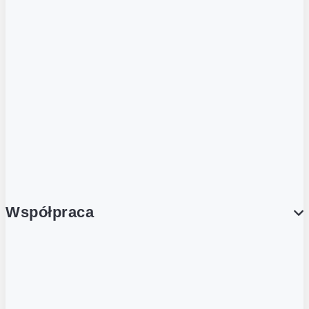
ZOBACZ RÓWNIEŻ
Butelka zwrotna
Nutri-Score
Postaw na zwrot
Porcja Dobrego!
Współpraca
Wynajem lokali
Współpraca handlowa