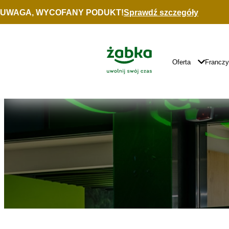
Idź do treści
UWAGA, WYCOFANY PODUKT!
Sprawdź szczegóły
Znajdź
sklep
Główne
Logo
Główna
Oferta
Francz
Nawigacja