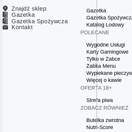
Znajdź sklep
Gazetka
Gazetka
Gazetka Spożywcz
Gazetka Spożywcza
Katalog Lodowy
Kontakt
POLECANE
Wygodne Usługi
Karty Gamingowe
Tylko w Żabce
Żabka Menu
Wypiekane pieczy
Więcej o kawie
OFERTA 18+
Strefa piwa
ZOBACZ RÓWNIEŻ
Butelka zwrotna
Nutri-Score