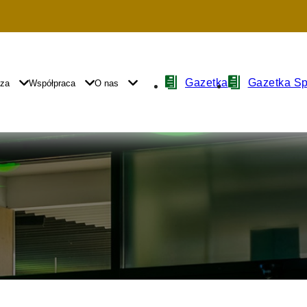
Nawigacja
Gazetka
Gazetka S
yza
Współpraca
O nas
z
ikonami