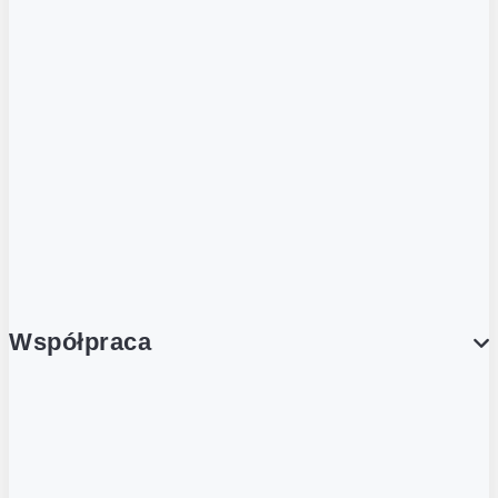
ZOBACZ RÓWNIEŻ
Butelka zwrotna
Nutri-Score
Postaw na zwrot
Porcja Dobrego!
Współpraca
Wynajem lokali
Współpraca handlowa