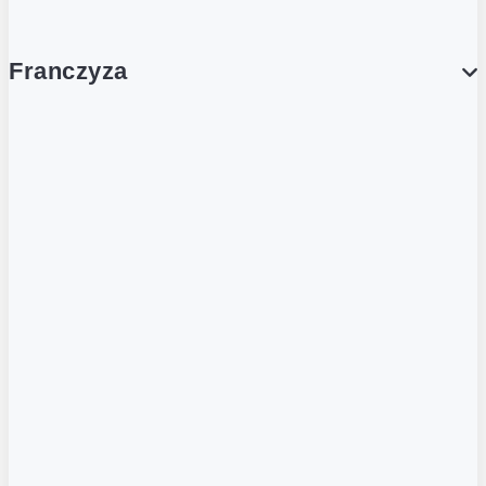
Franczyza
Franczyza
Podcasty
Dla obcokrajowców
Franczyzobiorcy Ambasadorzy
BLOG
Aktualności