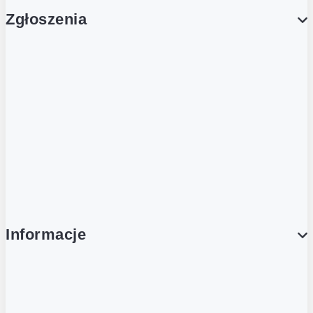
Zgłoszenia
Obsługa Klienta (Zgłoś sprawę)
Platforma Zakupowa Logintrade
Platforma Zakupowa Ariba
Compliance
Informacje
O NAS
O Żabce