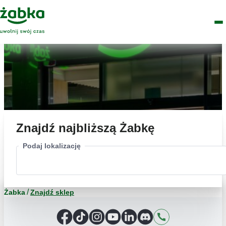
Idź do treści
Główne
Znajdź
Logo
Men
sklep
Znajdź najbliższą Żabkę
Podaj lokalizację
Żabka
Znajdź sklep
Facebook
TikTok
Instagram
YouTube
LinkedIn
Discord
Kontakt