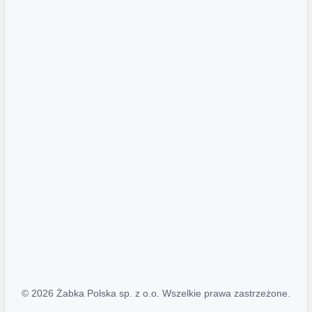
Akcje promocyjne
Regulamin serwisu
Regulamin katalogu alkoholowego
Polityka prywatności
Polityka Transparentności (PL/ENG)
MAPA STRONY
Mapa Strony
© 2026 Żabka Polska sp. z o.o. Wszelkie prawa zastrzeżone.