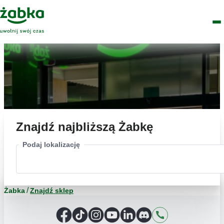
Idź do treści
Główne
Znajdź
Logo
Men
sklep
Znajdź najbliższą Żabkę
Podaj lokalizację
Żabka
Znajdź sklep
Facebook
TikTok
Instagram
YouTube
LinkedIn
Discord
Kontakt