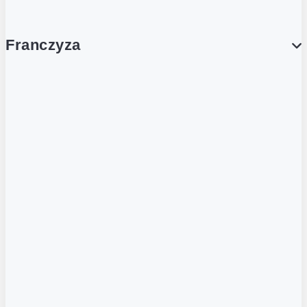
Franczyza
Franczyza
Podcasty
Dla obcokrajowców
Franczyzobiorcy Ambasadorzy
BLOG
Aktualności