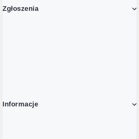
Zgłoszenia
Obsługa Klienta (Zgłoś sprawę)
Platforma Zakupowa Logintrade
Platforma Zakupowa Ariba
Compliance
Informacje
O NAS
O Żabce