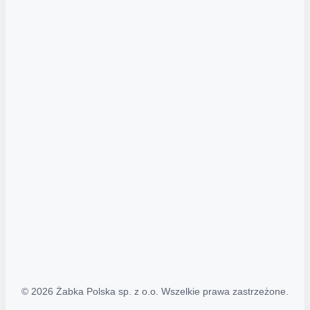
Akcje promocyjne
Regulamin serwisu
Regulamin katalogu alkoholowego
Polityka prywatności
Polityka Transparentności (PL/ENG)
MAPA STRONY
Mapa Strony
© 2026 Żabka Polska sp. z o.o. Wszelkie prawa zastrzeżone.