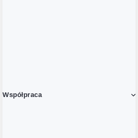
ZOBACZ RÓWNIEŻ
Butelka zwrotna
Nutri-Score
Postaw na zwrot
Porcja Dobrego!
Współpraca
Wynajem lokali
Współpraca handlowa