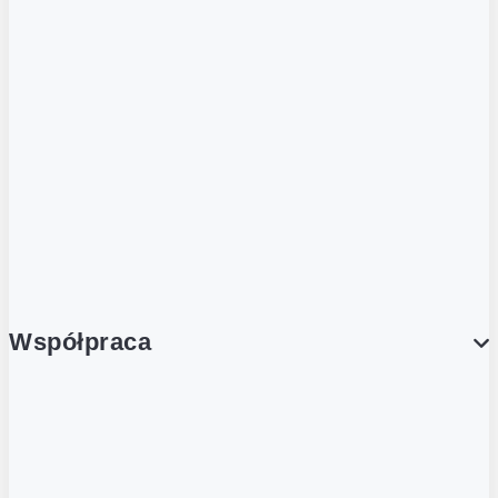
ZOBACZ RÓWNIEŻ
Butelka zwrotna
Nutri-Score
Postaw na zwrot
Porcja Dobrego!
Współpraca
Wynajem lokali
Współpraca handlowa