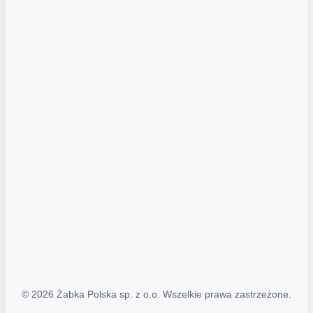
Akcje promocyjne
Regulamin serwisu
Regulamin katalogu alkoholowego
Polityka prywatności
Polityka Transparentności (PL/ENG)
MAPA STRONY
Mapa Strony
© 2026 Żabka Polska sp. z o.o. Wszelkie prawa zastrzeżone.