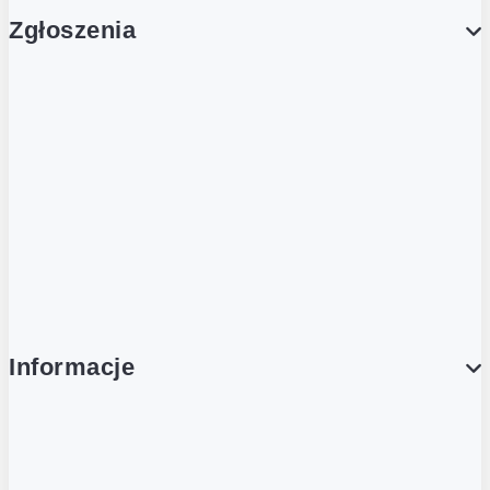
Zgłoszenia
Obsługa Klienta (Zgłoś sprawę)
Platforma Zakupowa Logintrade
Platforma Zakupowa Ariba
Compliance
Informacje
O NAS
O Żabce