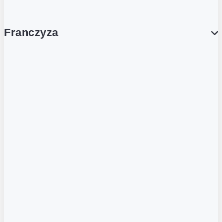
Franczyza
Franczyza
Podcasty
Dla obcokrajowców
Franczyzobiorcy Ambasadorzy
BLOG
Aktualności