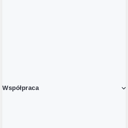
ZOBACZ RÓWNIEŻ
Butelka zwrotna
Nutri-Score
Postaw na zwrot
Porcja Dobrego!
Współpraca
Wynajem lokali
Współpraca handlowa