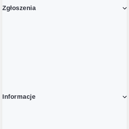
Zgłoszenia
Obsługa Klienta (Zgłoś sprawę)
Platforma Zakupowa Logintrade
Platforma Zakupowa Ariba
Compliance
Informacje
O NAS
O Żabce