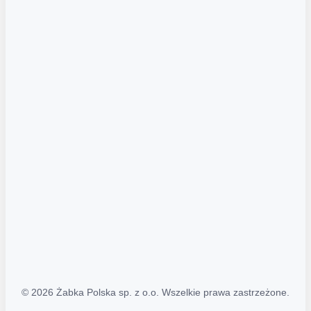
Akcje promocyjne
Regulamin serwisu
Regulamin katalogu alkoholowego
Polityka prywatności
Polityka Transparentności (PL/ENG)
MAPA STRONY
Mapa Strony
© 2026 Żabka Polska sp. z o.o. Wszelkie prawa zastrzeżone.