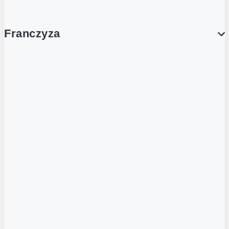
Franczyza
Franczyza
Podcasty
Dla obcokrajowców
Franczyzobiorcy Ambasadorzy
BLOG
Aktualności