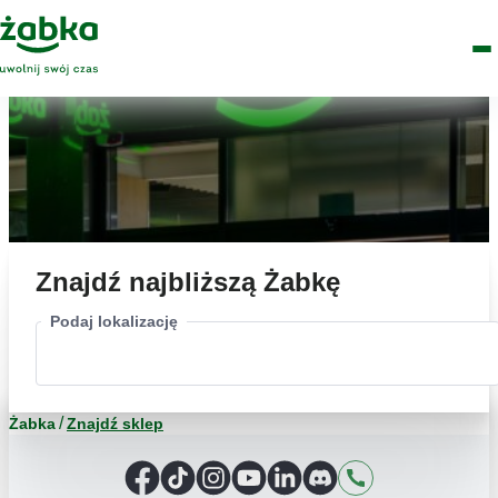
Idź do treści
Główne
Znajdź
Logo
Men
sklep
Znajdź najbliższą Żabkę
Podaj lokalizację
Żabka
Znajdź sklep
Facebook
TikTok
Instagram
YouTube
LinkedIn
Discord
Kontakt