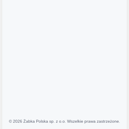
Akcje promocyjne
Regulamin serwisu
Regulamin katalogu alkoholowego
Polityka prywatności
Polityka Transparentności (PL/ENG)
MAPA STRONY
Mapa Strony
© 2026 Żabka Polska sp. z o.o. Wszelkie prawa zastrzeżone.