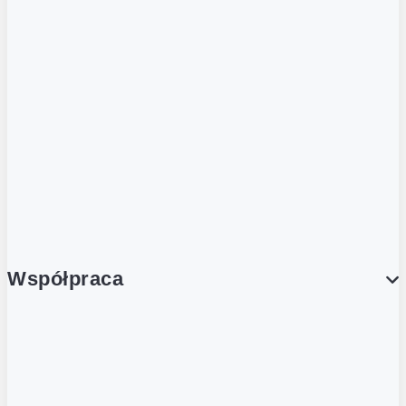
ZOBACZ RÓWNIEŻ
Butelka zwrotna
Nutri-Score
Postaw na zwrot
Porcja Dobrego!
Współpraca
Wynajem lokali
Współpraca handlowa