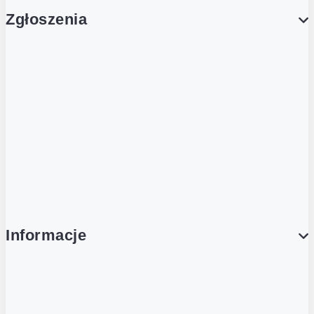
Zgłoszenia
Obsługa Klienta (Zgłoś sprawę)
Platforma Zakupowa Logintrade
Platforma Zakupowa Ariba
Compliance
Informacje
O NAS
O Żabce