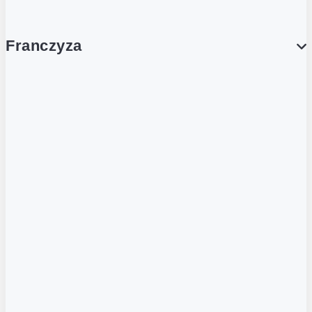
Franczyza
Franczyza
Podcasty
Dla obcokrajowców
Franczyzobiorcy Ambasadorzy
BLOG
Aktualności