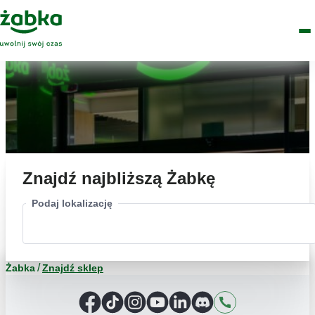
Idź do treści
Główne
Znajdź
Logo
Men
sklep
Znajdź najbliższą Żabkę
Podaj lokalizację
Żabka
Znajdź sklep
Facebook
TikTok
Instagram
YouTube
LinkedIn
Discord
Kontakt