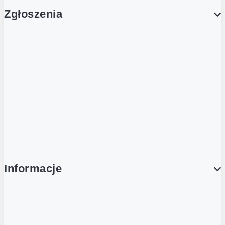
Zgłoszenia
Obsługa Klienta (Zgłoś sprawę)
Platforma Zakupowa Logintrade
Platforma Zakupowa Ariba
Compliance
Informacje
O NAS
O Żabce