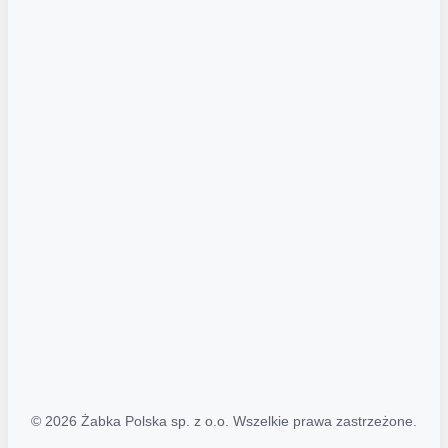
Akcje promocyjne
Regulamin serwisu
Regulamin katalogu alkoholowego
Polityka prywatności
Polityka Transparentności (PL/ENG)
MAPA STRONY
Mapa Strony
© 2026 Żabka Polska sp. z o.o. Wszelkie prawa zastrzeżone.