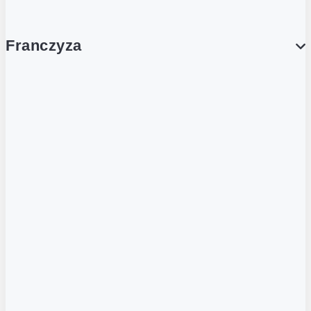
Franczyza
Franczyza
Podcasty
Dla obcokrajowców
Franczyzobiorcy Ambasadorzy
BLOG
Aktualności