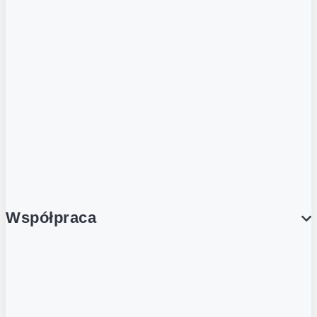
ZOBACZ RÓWNIEŻ
Butelka zwrotna
Nutri-Score
Postaw na zwrot
Porcja Dobrego!
Współpraca
Wynajem lokali
Współpraca handlowa