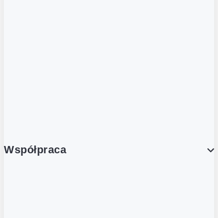
ZOBACZ RÓWNIEŻ
Butelka zwrotna
Nutri-Score
Postaw na zwrot
Porcja Dobrego!
Współpraca
Wynajem lokali
Współpraca handlowa