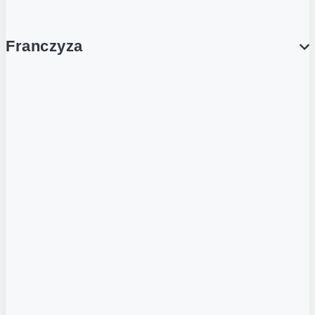
Franczyza
Franczyza
Podcasty
Dla obcokrajowców
Franczyzobiorcy Ambasadorzy
BLOG
Aktualności