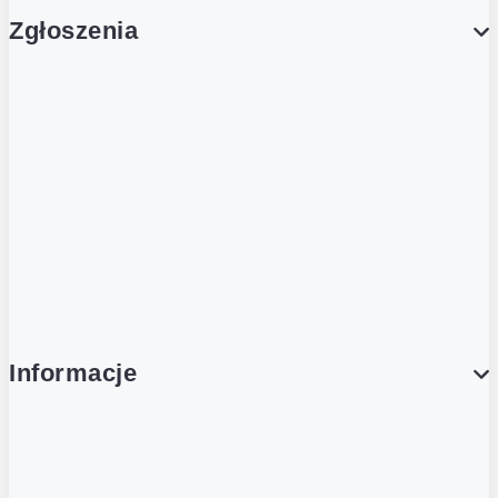
Zgłoszenia
Obsługa Klienta (Zgłoś sprawę)
Platforma Zakupowa Logintrade
Platforma Zakupowa Ariba
Compliance
Informacje
O NAS
O Żabce