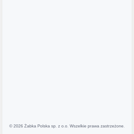
Akcje promocyjne
Regulamin serwisu
Regulamin katalogu alkoholowego
Polityka prywatności
Polityka Transparentności (PL/ENG)
MAPA STRONY
Mapa Strony
© 2026 Żabka Polska sp. z o.o. Wszelkie prawa zastrzeżone.